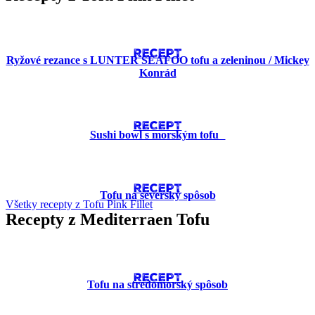
RECEPT
Ryžové rezance s LUNTER SEAFOO tofu a zeleninou / Mickey
Konrád
RECEPT
Sushi bowl s morským tofu
RECEPT
Tofu na severský spôsob
Všetky recepty z Tofu Pink Fillet
Recepty z Mediterraen Tofu
RECEPT
Tofu na stredomorský spôsob