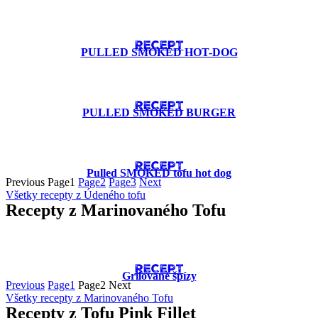
RECEPT
PULLED SMOKED HOT-DOG
RECEPT
PULLED SMOKED BURGER
RECEPT
Pulled SMOKED tofu hot dog
Previous
Page
1
Page
2
Page
3
Next
Všetky recepty z Údeného tofu
Recepty z Marinovaného Tofu
RECEPT
Grilované špízy
Previous
Page
1
Page
2
Next
Všetky recepty z Marinovaného Tofu
Recepty z Tofu Pink Fillet