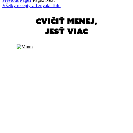
Previous
Page
1
Page
2
Next
Všetky recepty z Teriyaki Tofu
cvičiť menej,
jesť viac