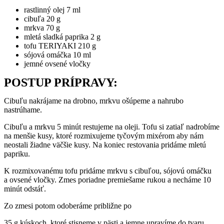
rastlinný olej 7 ml
cibuľa 20 g
mrkva 70 g
mletá sladká paprika 2 g
tofu TERIYAKI 210 g
sójová omáčka 10 ml
jemné ovsené vločky
POSTUP PRÍPRAVY:
Cibuľu nakrájame na drobno, mrkvu ošúpeme a nahrubo
nastrúhame.
Cibuľu a mrkvu 5 minút restujeme na oleji. Tofu si zatiaľ nadrobíme
na menšie kusy, ktoré rozmixujeme tyčovým mixérom aby nám
neostali žiadne väčšie kusy. Na koniec restovania pridáme mletú
papriku.
K rozmixovanému tofu pridáme mrkvu s cibuľou, sójovú omáčku
a ovsené vločky. Zmes poriadne premiešame rukou a necháme 10
minút odstáť.
Zo zmesi potom odoberáme približne po
35 g kúskoch, ktoré stisneme v pästi a jemne upravíme do tvaru