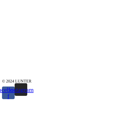
© 2024 LUNTER
acebook-
Instagram
f