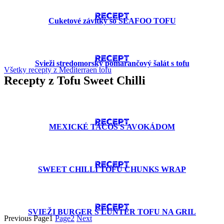
RECEPT
Cuketové závitky so SEAFOO TOFU
RECEPT
Svieži stredomorský pomarančový šalát s tofu
Všetky recepty z Mediterraen tofu
Recepty z Tofu Sweet Chilli
RECEPT
MEXICKÉ TACOS S AVOKÁDOM
RECEPT
SWEET CHILLI TOFU CHUNKS WRAP
RECEPT
SVIEŽI BURGER S LUNTER TOFU NA GRIL
Previous
Page
1
Page
2
Next