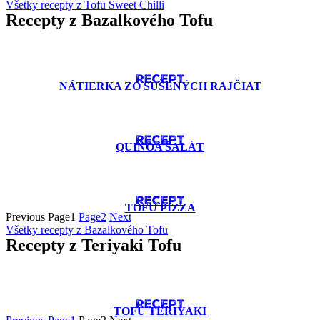
Všetky recepty z Tofu Sweet Chilli
Recepty z Bazalkového Tofu
RECEPT
NÁTIERKA ZO SUŠENÝCH RAJČIAT
RECEPT
QUINOA ŠALÁT
RECEPT
TOFU PIZZA
Previous
Page
1
Page
2
Next
Všetky recepty z Bazalkového Tofu
Recepty z Teriyaki Tofu
RECEPT
TOFU TERIYAKI