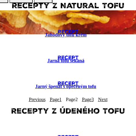
Recepty z Natural Tofu
RECEPT
Jahodový tofu krém
RECEPT
Jarná tofu sekaná
RECEPT
Jarný špenát s opečeným tofu
Previous
Page
1
Page
2
Page
3
Next
Recepty z Údeného Tofu