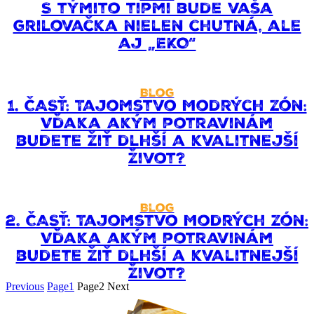
S týmito tipmi bude vaša
grilovačka nielen chutná, ale
aj „EKO“
Blog
1. ČASŤ: Tajomstvo Modrých zón:
Vďaka akým potravinám
budete žiť dlhší a kvalitnejší
život?
Blog
2. ČASŤ: Tajomstvo Modrých zón:
Vďaka akým potravinám
budete žiť dlhší a kvalitnejší
život?
Previous
Page
1
Page
2
Next