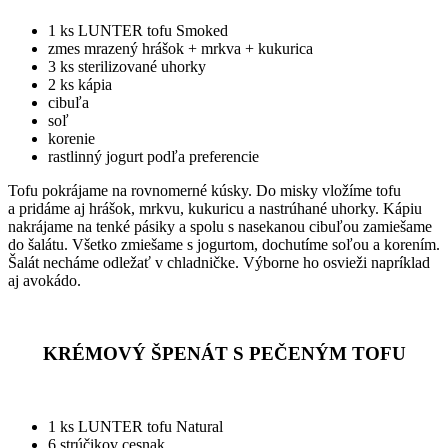
1 ks LUNTER tofu Smoked
zmes mrazený hrášok + mrkva + kukurica
3 ks sterilizované uhorky
2 ks kápia
cibuľa
soľ
korenie
rastlinný jogurt podľa preferencie
Tofu pokrájame na rovnomerné kúsky. Do misky vložíme tofu
a pridáme aj hrášok, mrkvu, kukuricu a nastrúhané uhorky. Kápiu
nakrájame na tenké pásiky a spolu s nasekanou cibuľou zamiešame
do šalátu. Všetko zmiešame s jogurtom, dochutíme soľou a korením.
Šalát necháme odležať v chladničke. Výborne ho osvieži napríklad
aj avokádo.
KRÉMOVÝ ŠPENÁT S PEČENÝM TOFU
1 ks LUNTER tofu Natural
6 strúčikov cesnak