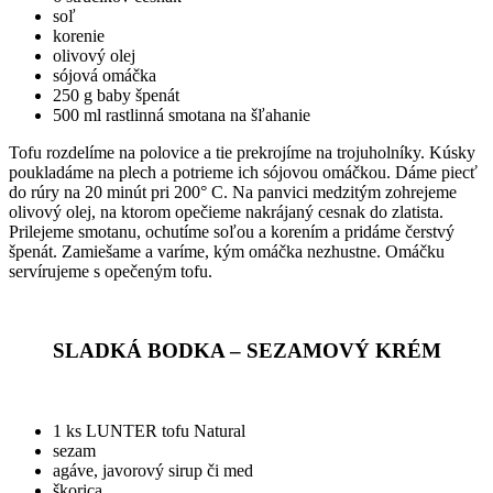
soľ
korenie
olivový olej
sójová omáčka
250 g baby špenát
500 ml rastlinná smotana na šľahanie
Tofu rozdelíme na polovice a tie prekrojíme na trojuholníky. Kúsky
poukladáme na plech a potrieme ich sójovou omáčkou. Dáme piecť
do rúry na 20 minút pri 200° C. Na panvici medzitým zohrejeme
olivový olej, na ktorom opečieme nakrájaný cesnak do zlatista.
Prilejeme smotanu, ochutíme soľou a korením a pridáme čerstvý
špenát. Zamiešame a varíme, kým omáčka nezhustne. Omáčku
servírujeme s opečeným tofu.
SLADKÁ BODKA – SEZAMOVÝ KRÉM
1 ks LUNTER tofu Natural
sezam
agáve, javorový sirup či med
škorica