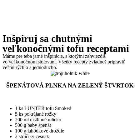
Inšpiruj sa chutnými
veľkonočnými tofu receptami
Máme pre teba jarné inšpirácie, s ktorými zahviezdiš
vo veľkonočnom stolovaní. Všetky recepty zvládneš pripraviť
veľmi rýchlo a jednoducho.
ŠPENÁTOVÁ PLNKA NA ZELENÝ
ŠTVRTOK
1 ks LUNTER tofu Smoked
5 ks pokrájané rožky
200 ml rastlinné mlieko
500 g baby špenát
100 g lahôdkové droždie
2 strúčiky cesnak