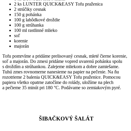
2 ks LUNTER QUICK&EASY Tofu praženica
2 strúčiky cesnak
150 g pohánka
100 g lahôdkové droždie
100 g strúhanka
100 ml rastlinné mlieko
soľ
korenie
majorán
Tofu pomrvíme a pridáme prelisovaný cesnak, mleté čierne korenie,
soľ a majorán. Do zmesi pridáme vopred uvarenú pohánku spolu
s droždím a strúhankou. Zalejeme mliekom a dobre zamiešame.
Tuhú zmes rovnomerne nanesieme na papier na pečenie. Na ňu
rozotrieme 2 balenia QUICK&EASY Tofu praženice. Pomocou
papiera všetko opatrne zatočíme do rolády, uložíme na plech
a pečieme 35 minút pri 180 °C. Podávame so zemiakovým pyré.
ŠIBAČKOVÝ ŠALÁT