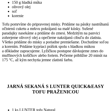
150 g hladká múka
olivový olej
soľ
korenie
Tofu pomrvíme do pripravenej misky. Pridáme na pásiky nastrúhanú
očistenú cuketu a mrkvu pokrájanú na malé kúsky. Sušené
paradajky nasekáme a pridáme do zmesi. Medzitým na panvici
zohrejeme olivový olej a opečieme nakrájanú cibuľu do zlatista.
Všetko pridáme do misky a poriadne premiešame. Dochutíme soľou
a korením. Pridáme kypriaci prášok spolu s hladkou múkou
a dôkladne zapracujeme. Lyžičkou postupne dávkujeme zmes do
muffinových košíčkov alebo foriem. Pečieme približne 20 minút na
175 °C, až kým nechytia jemne zlatistú farbu.
JARNÁ SEKANÁ S LUNTER QUICK&EASY
TOFU PRAŽENICOU
1 ks LUNTER tofu Natural