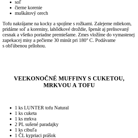
soľ
čierne korenie
muškátový orech
Tofu nakrájame na kocky a spojíme s rožkami. Zalejeme mliekom,
pridáme soľ a koreniny, lahôdkové droždie, špenát aj prelisovaný
cesnak a všetko poriadne premiešame. Zmes vložíme do vymastenej
zapekacej misy a pečieme 30 minút pri 180° C. Podávame
s obľúbenou prílohou.
VEĽKONOČNÉ MUFFINY S CUKETOU,
MRKVOU A TOFU
1 ks LUNTER tofu Natural
1 ks cuketa
1 ks mrkva
2 PL sušené paradajky
1 ks cibuľa
1 ČL kypriaci prášok