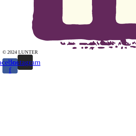
© 2024 LUNTER
acebook-
Instagram
f