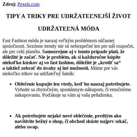
Zdroj:
Pexels.com
TIPY A TRIKY PRE UDRŽATEĽNEJŠÍ ŽIVOT
UDRŽATEĽNÁ MÓDA
Fast Fashion móda je naozaj veľkým problémom súčasnej
spoločnosti. Sezónne trendy nie sú nebezpečné len pre náš rozpočet,
ale pre celú planétu.
Samozrejme aj v tomto prípade platí, že
dôležité je začať. Nie je problém, ak si každoročne kúpite
niekoľko kúskov aj vo fast fashion, dôležité je „krotiť sa“
a taktiež zobrať do úvahy aj iné možnosti.
Máme pre vás
niekoľko trikov na udržateľný šatník:
Oblečenie kupujte len vtedy, keď ho naozaj potrebujete.
Vyhnite sa zbytočným, spontánnym nákupom, či emočnému
nakupovaniu. Poďakuje sa vám aj vaša peňaženka.
Ak potrebujete nejaké nové oblečenie, predtým ako
navštívite bežný e-shop, či obchod skúste najprv sekáč,
alebo swap.