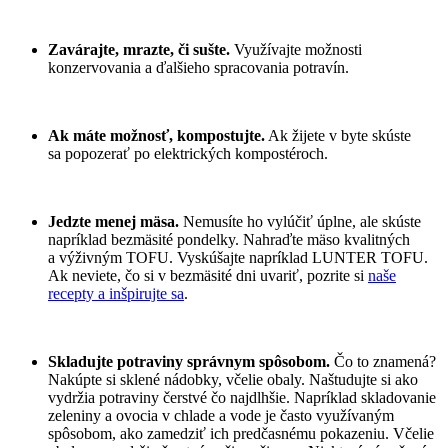
Zavárajte, mrazte, či sušte.
Využívajte možnosti
konzervovania a ďalšieho spracovania potravín.
Ak máte možnosť, kompostujte.
Ak žijete v byte skúste
sa popozerať po elektrických kompostéroch.
Jedzte menej mäsa.
Nemusíte ho vylúčiť úplne, ale skúste
napríklad bezmäsité pondelky. Nahraďte mäso kvalitných
a výživným TOFU. Vyskúšajte napríklad LUNTER TOFU.
Ak neviete, čo si v bezmäsité dni uvariť, pozrite si
naše
recepty a inšpirujte sa
.
Skladujte potraviny správnym spôsobom.
Čo to znamená?
Nakúpte si sklené nádobky, včelie obaly. Naštudujte si ako
vydržia potraviny čerstvé čo najdlhšie. Napríklad skladovanie
zeleniny a ovocia v chlade a vode je často využívaným
spôsobom, ako zamedziť ich predčasnému pokazeniu. Včelie