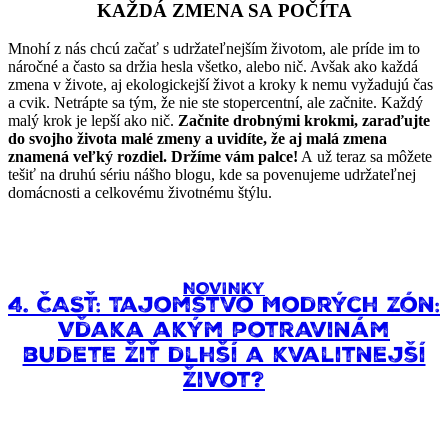
KAŽDÁ ZMENA SA POČÍTA
Mnohí z nás chcú začať s udržateľnejším životom, ale príde im to
náročné a často sa držia hesla všetko, alebo nič. Avšak ako každá
zmena v živote, aj ekologickejší život a kroky k nemu vyžadujú čas
a cvik. Netrápte sa tým, že nie ste stopercentní, ale začnite. Každý
malý krok je lepší ako nič.
Začnite drobnými krokmi, zaraďujte
do svojho života malé zmeny a uvidíte, že aj malá zmena
znamená veľký rozdiel. Držíme vám palce!
A už teraz sa môžete
tešiť na druhú sériu nášho blogu, kde sa povenujeme udržateľnej
domácnosti a celkovému životnému štýlu.
NOVINKY
4. ČASŤ: Tajomstvo Modrých zón:
Vďaka akým potravinám
budete žiť dlhší a kvalitnejší
život?