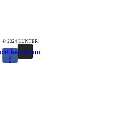
© 2024 LUNTER
acebook-
Instagram
f