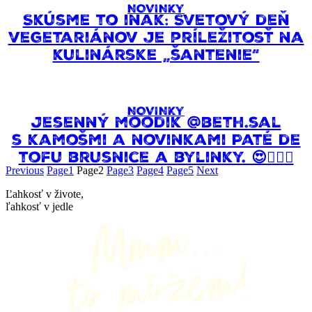
NOVINKY
Skúsme to inak: Svetový deň
vegetariánov je príležitosť na
kulinárske „šantenie“
NOVINKY
Jesenný moodik @beth.sal
s kamošmi a novinkami Paté de
tofu brusnice a bylinky. 😍🧘🏼‍♀️
Previous
Page
1
Page
2
Page
3
Page
4
Page
5
Next
Ľahkosť v živote,
ľahkosť v jedle