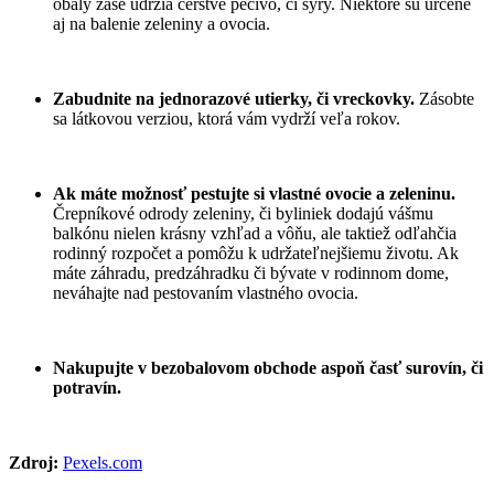
obaly zase udržia čerstvé pečivo, či syry. Niektoré sú určené
aj na balenie zeleniny a ovocia.
Zabudnite na jednorazové utierky, či vreckovky.
Zásobte
sa látkovou verziou, ktorá vám vydrží veľa rokov.
Ak máte možnosť pestujte si vlastné ovocie a zeleninu.
Črepníkové odrody zeleniny, či byliniek dodajú vášmu
balkónu nielen krásny vzhľad a vôňu, ale taktiež odľahčia
rodinný rozpočet a pomôžu k udržateľnejšiemu životu. Ak
máte záhradu, predzáhradku či bývate v rodinnom dome,
neváhajte nad pestovaním vlastného ovocia.
Nakupujte v bezobalovom obchode aspoň časť surovín, či
potravín.
Zdroj:
Pexels.com