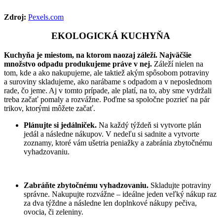
Zdroj:
Pexels.com
EKOLOGICKÁ KUCHYŇA
Kuchyňa je miestom, na ktorom naozaj záleží. Najväčšie
množstvo odpadu produkujeme práve v nej.
Záleží nielen na
tom, kde a ako nakupujeme, ale taktiež akým spôsobom potraviny
a suroviny skladujeme, ako narábame s odpadom a v neposlednom
rade, čo jeme. Aj v tomto prípade, ale platí, na to, aby sme vydržali
treba začať pomaly a rozvážne. Poďme sa spoločne pozrieť na pár
trikov, ktorými môžete začať.
Plánujte si jedálniček.
Na každý týždeň si vytvorte plán
jedál a následne nákupov. V nedeľu si sadnite a vytvorte
zoznamy, ktoré vám ušetria peniažky a zabránia zbytočnému
vyhadzovaniu.
Zabráňte zbytočnému vyhadzovaniu.
Skladujte potraviny
správne. Nakupujte rozvážne – ideálne jeden veľký nákup raz
za dva týždne a následne len doplnkové nákupy pečiva,
ovocia, či zeleniny.