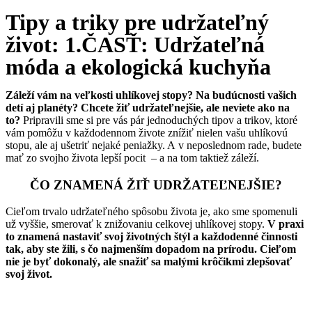
Tipy a triky pre udržateľný
život: 1.ČASŤ: Udržateľná
móda a ekologická kuchyňa
Záleží vám na veľkosti uhlíkovej stopy? Na budúcnosti vašich
detí aj planéty? Chcete žiť udržateľnejšie, ale neviete ako na
to?
Pripravili sme si pre vás pár jednoduchých tipov a trikov, ktoré
vám pomôžu v každodennom živote znížiť nielen vašu uhlíkovú
stopu, ale aj ušetriť nejaké peniažky. A v neposlednom rade, budete
mať zo svojho života lepší pocit – a na tom taktiež záleží.
ČO ZNAMENÁ ŽIŤ UDRŽATEĽNEJŠIE?
Cieľom trvalo udržateľného spôsobu života je, ako sme spomenuli
už vyššie, smerovať k znižovaniu celkovej uhlíkovej stopy.
V praxi
to znamená nastaviť svoj životných štýl a každodenné činnosti
tak, aby ste žili, s čo najmenším dopadom na prírodu. Cieľom
nie je byť dokonalý, ale snažiť sa malými krôčikmi zlepšovať
svoj život.