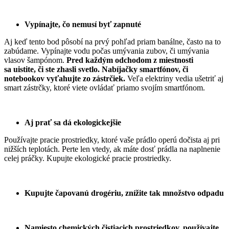
Vypínajte, čo nemusí byť zapnuté
Aj keď tento bod pôsobí na prvý pohľad priam banálne, často na to
zabúdame. Vypínajte vodu počas umývania zubov, či umývania
vlasov šampónom.
Pred každým odchodom z miestnosti
sa uistite, či ste zhasli svetlo. Nabíjačky smartfónov, či
notebookov vyťahujte zo zástrčiek.
Veľa elektriny vedia ušetriť aj
smart zástrčky, ktoré viete ovládať priamo svojím smartfónom.
Aj prať sa dá ekologickejšie
Používajte pracie prostriedky, ktoré vaše prádlo operú dočista aj pri
nižších teplotách. Perte len vtedy, ak máte dosť prádla na naplnenie
celej práčky. Kupujte ekologické pracie prostriedky.
Kupujte čapovanú drogériu, znížite tak množstvo odpadu
Namiesto chemických čistiacich prostriedkov, používajte