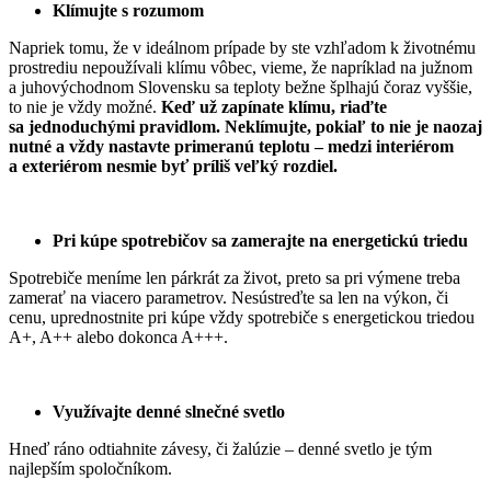
Klímujte s rozumom
Napriek tomu, že v ideálnom prípade by ste vzhľadom k životnému
prostrediu nepoužívali klímu vôbec, vieme, že napríklad na južnom
a juhovýchodnom Slovensku sa teploty bežne šplhajú čoraz vyššie,
to nie je vždy možné.
Keď už zapínate klímu, riaďte
sa jednoduchými pravidlom. Neklímujte, pokiaľ to nie je naozaj
nutné a vždy nastavte primeranú teplotu – medzi interiérom
a exteriérom nesmie byť príliš veľký rozdiel.
Pri kúpe spotrebičov sa zamerajte na energetickú triedu
Spotrebiče meníme len párkrát za život, preto sa pri výmene treba
zamerať na viacero parametrov. Nesústreďte sa len na výkon, či
cenu, uprednostnite pri kúpe vždy spotrebiče s energetickou triedou
A+, A++ alebo dokonca A+++.
Využívajte denné slnečné svetlo
Hneď ráno odtiahnite závesy, či žalúzie – denné svetlo je tým
najlepším spoločníkom.