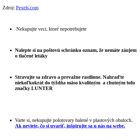
Zdroj:
Pexels.com
Nekupujte veci, ktoré nepotrebujete
Nalepte si na poštovú schránku oznam, že nemáte záujem
o tlačené letáky
Stravujte sa zdravo a prevažne rastlinne. Nahraďte
niekoľkokrát do týždňa mäso kvalitným a chutným tofu
značky LUNTER
Varte si, nekupujte polotovary balené v plastových obaloch.
Ak neviete, čo si uvariť, inšpirujte sa u nás na webe.