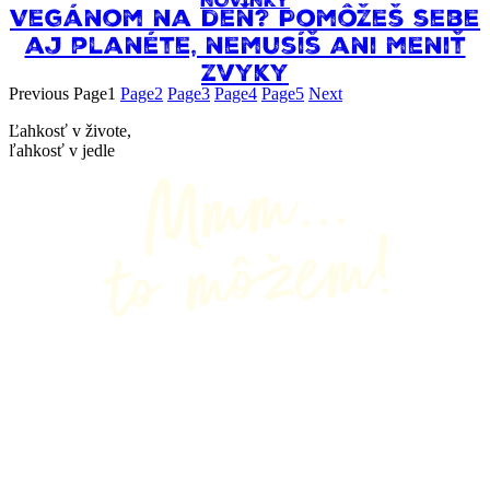
NOVINKY
Vegánom na deň? Pomôžeš sebe
aj planéte, nemusíš ani meniť
zvyky
Previous
Page
1
Page
2
Page
3
Page
4
Page
5
Next
Ľahkosť v živote,
ľahkosť v jedle