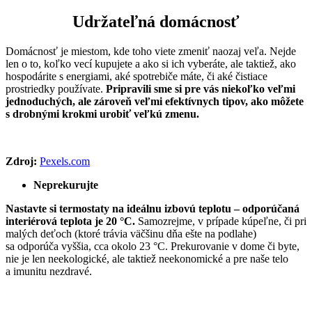
Udržateľná domácnosť
Domácnosť je miestom, kde toho viete zmeniť naozaj veľa. Nejde
len o to, koľko vecí kupujete a ako si ich vyberáte, ale taktiež, ako
hospodárite s energiami, aké spotrebiče máte, či aké čistiace
prostriedky používate.
Pripravili sme si pre vás niekoľko veľmi
jednoduchých, ale zároveň veľmi efektívnych tipov, ako môžete
s drobnými krokmi urobiť veľkú zmenu.
Zdroj:
Pexels.com
Neprekurujte
Nastavte si termostaty na ideálnu izbovú teplotu – odporúčaná
interiérová teplota je 20
°C.
Samozrejme, v prípade kúpeľne, či pri
malých deťoch (ktoré trávia väčšinu dňa ešte na podlahe)
sa odporúča vyššia, cca okolo 23 °C. Prekurovanie v dome či byte,
nie je len neekologické, ale taktiež neekonomické a pre naše telo
a imunitu nezdravé.