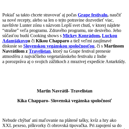
Pokiaľ sa takto chcete stravovať aj počas
Grape festivalu
,
naučiť
sa nové recepty, alebo sa len o tejto potravine dozvedieť viac,
navštívte Lunter zónu s názvom Lepší svet chutí, v ktorej nájdete
“strašne” veľa programu. Zdravého programu, nie desivého. Jeho
súčasťou budú Cooking shows s
Mickey Konrádom
,
Luckou
Adamjákovo
u
či
Kikou Chapparo
a tiež veľmi zaujímavé
diskusie so
Slovenskou vegánskou spoločnosťou
, či s
Martinom
Navrátilom z
Travelistan
, ktorý na Grape festival prenesie
atmosféru z najväčšieho vegetariánskeho festivalu z Indie
a porozpráva aj o svojich zážitkoch z mrazivej expedície Antarktídy.
Martin Navrátil- Travelistan
Kika Chapparo- Slovenská vegánska spoločnosť
Nebude chýbať ani maľovanie na plátené tašky, kvíz a hry ako
XXL pexeso, piškvorky či obrovská tipovačka. Pri zapojení sa do