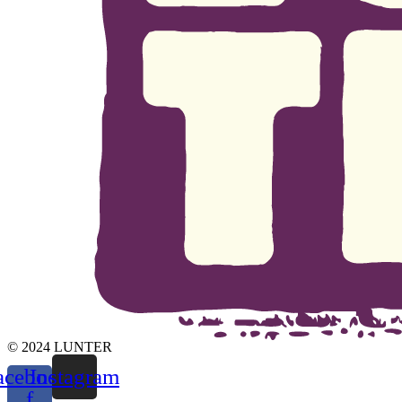
© 2024 LUNTER
acebook-
Instagram
f