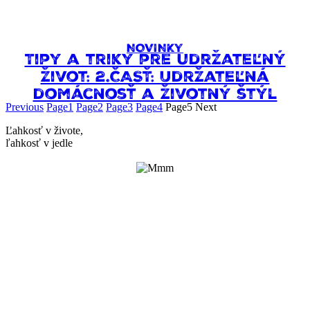
NOVINKY
Tipy a triky pre udržateľný
život: 2.ČASŤ: Udržateľná
domácnosť a životný štýl
Previous
Page
1
Page
2
Page
3
Page
4
Page
5
Next
Ľahkosť v živote,
ľahkosť v jedle