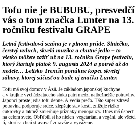
Tofu nie je BUBUBU, presvedčí
vás o tom značka Lunter na 13.
ročníku festivalu GRAPE
Letná festivalová sezóna je v plnom prúde. Slniečko,
čerstvý vzduch, skvelá muzika a chutné jedlo – to
všetko môžete zažiť už na 13. ročníku Grape festivalu,
ktorý štartuje piatok 9. augusta 2024 a potrvá až do
nedele… Letisko Trenčín ponúkne kopec skvelej
zábavy, ktorej súčasťou bude aj značka Lunter.
Tofu má svoj domov v Ázii. Je základom japonskej kuchyne
a v krajine vychádzajúceho slnka patrí medzi najbežnejšie potraviny.
Japonci proste jedia tofu denne. A vedia prečo. Táto super zdravá
potravina podporuje srdce, zlepšuje stav kostí, znižuje riziko
cukrovky a taktiež zmierňuje príznaky menopauzy. Dnes má úspech
na celom svete. Obľúbili si ho nielen vegetariáni a vegáni, ale všetci
tí, ktorí sa chcú stravovať zdravšie a vyvážene.