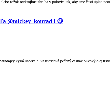
 alebo rožok rozkrojíme zhruba v polovici tak, aby sme časti úplne neod
odľa @mickey_konrad ! 😉
adajky kyslá uhorka hliva ustricová pečený cesnak olivový olej trst