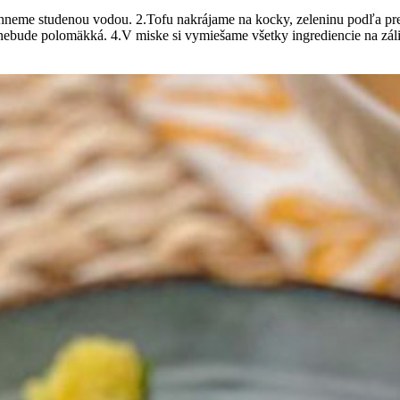
neme studenou vodou. 2.Tofu nakrájame na kocky, zeleninu podľa pref
nebude polomäkká. 4.V miske si vymiešame všetky ingrediencie na zál