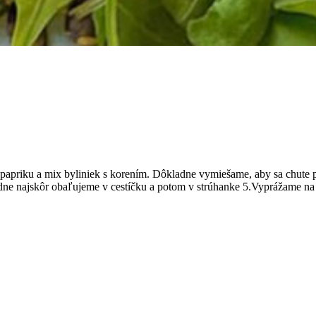
papriku a mix byliniek s korením. Dôkladne vymiešame, aby sa chute 
e najskôr obaľujeme v cestíčku a potom v strúhanke 5.Vyprážame na ol