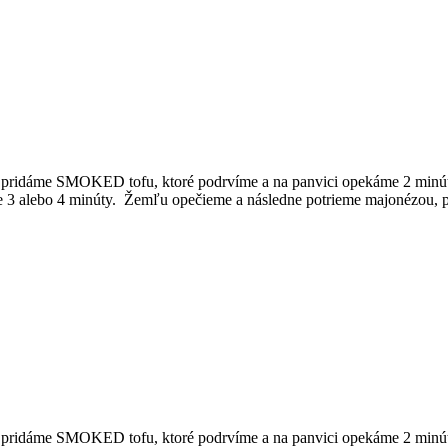
e pridáme SMOKED tofu, ktoré podrvíme a na panvici opekáme 2 minút
ie 3 alebo 4 minúty. Žemľu opečieme a následne potrieme majonézou, 
ne pridáme SMOKED tofu, ktoré podrvíme a na panvici opekáme 2 minú