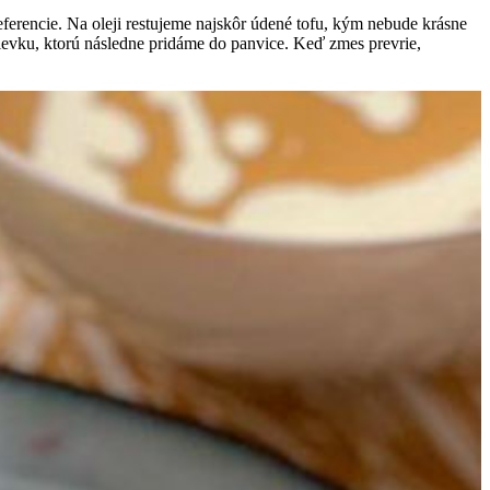
erencie. Na oleji restujeme najskôr údené tofu, kým nebude krásne
ievku, ktorú následne pridáme do panvice. Keď zmes prevrie,