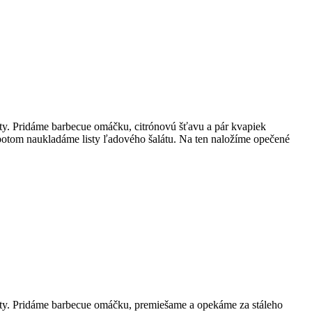
y. Pridáme barbecue omáčku, citrónovú šťavu a pár kvapiek
potom naukladáme listy ľadového šalátu. Na ten naložíme opečené
ty. Pridáme barbecue omáčku, premiešame a opekáme za stáleho