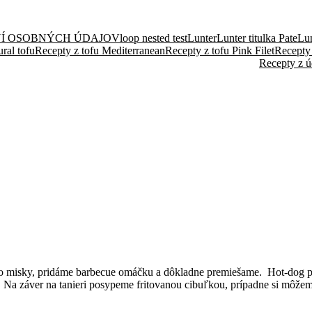
NÍ OSOBNÝCH ÚDAJOV
loop nested test
Lunter
Lunter titulka Pate
Lun
ral tofu
Recepty z tofu Mediterranean
Recepty z tofu Pink Filet
Recepty
Recepty z ú
 misky, pridáme barbecue omáčku a dôkladne premiešame. Hot-dog pe
. Na záver na tanieri posypeme fritovanou cibuľkou, prípadne si môžem