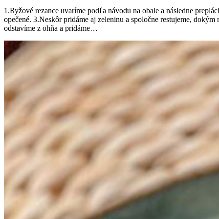
1.Ryžové rezance uvaríme podľa návodu na obale a následne preplách
opečené. 3.Neskôr pridáme aj zeleninu a spoločne restujeme, dokým 
odstavíme z ohňa a pridáme…