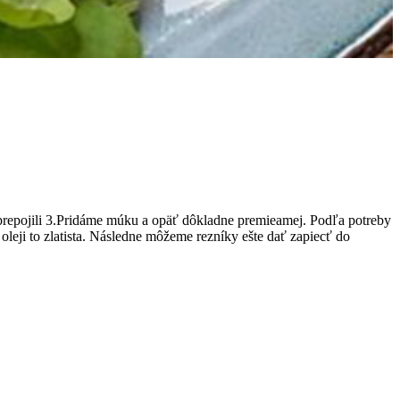
prepojili 3.Pridáme múku a opäť dôkladne premieamej. Podľa potreby
eji to zlatista. Následne môžeme rezníky ešte dať zapiecť do