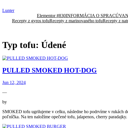
Skip
to
Lunter
content
Elementor #830
INFORMÁCIA O SPRACÚVA
Recepty z gyros tofu
Recepty z marinovaného tofu
Recepty z natu
Typ tofu:
Údené
PULLED SMOKED HOT-DOG
Jun 12, 2024
—
by
SMOKED tofu ugrilujeme v celku, následne ho podrvíme v rukách do
poľníčka. Na ten naložíme opečené tofu, jalapenos, cherry paradajky