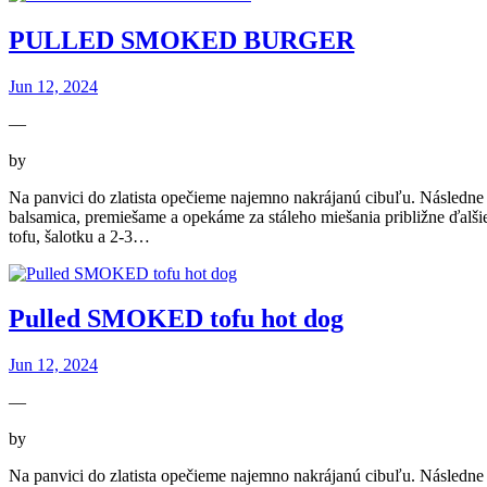
PULLED SMOKED BURGER
Jun 12, 2024
—
by
Na panvici do zlatista opečieme najemno nakrájanú cibuľu. Následn
balsamica, premiešame a opekáme za stáleho miešania približne ďalš
tofu, šalotku a 2-3…
Pulled SMOKED tofu hot dog
Jun 12, 2024
—
by
Na panvici do zlatista opečieme najemno nakrájanú cibuľu. Násled