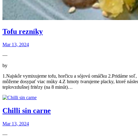
Tofu rezníky
Mar 13, 2024
—
by
1.Najskôr vymixujeme tofu, horčicu a sójovú omáčku 2.Pridáme soľ, 
môžeme dosypať viac múky 4.Z hmoty tvarujeme placky, ktoré následn
teplovzdušnej fritézy (na 8 minút)…
Chilli sin carne
Mar 13, 2024
—