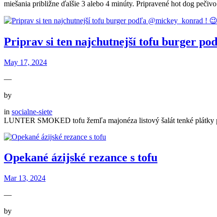
miešania približne ďalšie 3 alebo 4 minúty. Pripravené hot dog pečivo
Priprav si ten najchutnejší tofu burger p
May 17, 2024
—
by
in
socialne-siete
LUNTER SMOKED tofu žemľa majonéza listový šalát tenké plátky par
Opekané ázijské rezance s tofu
Mar 13, 2024
—
by