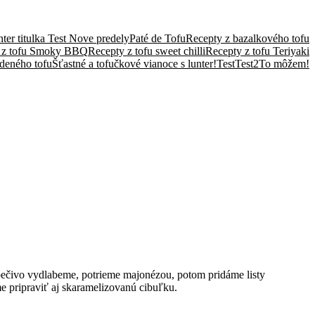
ter titulka Test Nove predely
Paté de Tofu
Recepty z bazalkového tofu
 z tofu Smoky BBQ
Recepty z tofu sweet chilli
Recepty z tofu Teriyaki
deného tofu
Šťastné a tofučkové vianoce s lunter!
Test
Test2
To môžem!
čivo vydlabeme, potrieme majonézou, potom pridáme listy
e pripraviť aj skaramelizovanú cibuľku.