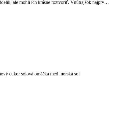
delili, ale mohli ich krásne roztvoriť. Vnútrajšok najprv…
inový cukor sójová omáčka med morská soľ