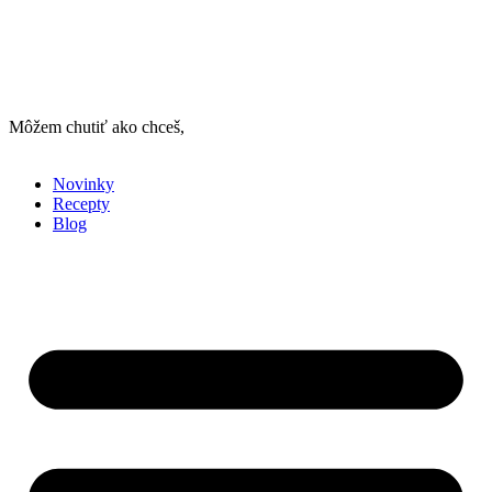
Môžem chutiť ako chceš,
stačí, ak to so mnou vieš
Novinky
Recepty
Blog