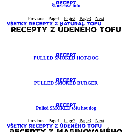
RECEPT
Škoricové tofu
Previous
Page
1
Page
2
Page
3
Next
Všetky recepty z natural tofu
Recepty z Údeného Tofu
RECEPT
PULLED SMOKED HOT-DOG
RECEPT
PULLED SMOKED BURGER
RECEPT
Pulled SMOKED tofu hot dog
Previous
Page
1
Page
2
Page
3
Next
Všetky recepty z Údeného tofu