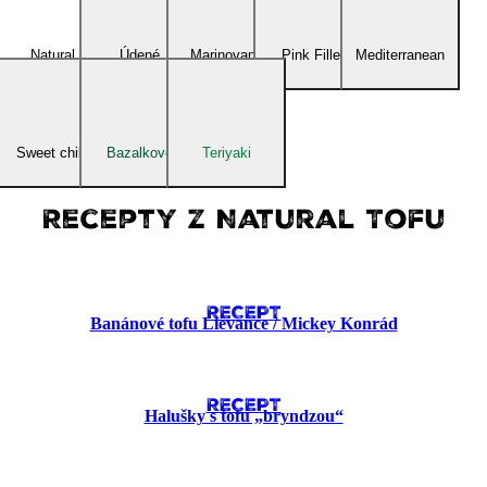
Natural
Údené
Marinované
Pink Fillet
Mediterranean
Sweet chilli
Bazalkové
Teriyaki
Recepty z Natural Tofu
RECEPT
Banánové tofu Lievance​ / Mickey Konrád
RECEPT
Halušky s tofu „bryndzou“