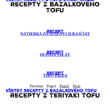
Recepty z Bazalkového
Tofu
RECEPT
NÁTIERKA ZO SUŠENÝCH RAJČIAT
RECEPT
QUINOA ŠALÁT
RECEPT
TOFU PIZZA
Previous
Page
1
Page
2
Next
Všetky recepty z Bazalkového Tofu
Recepty z Teriyaki Tofu