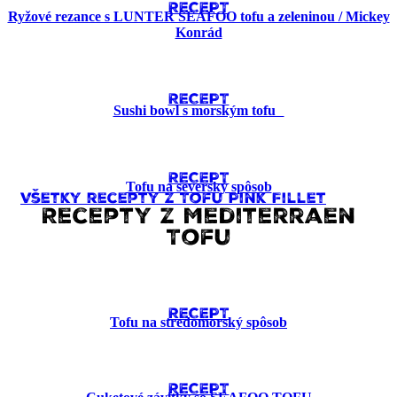
RECEPT
Ryžové rezance s LUNTER SEAFOO tofu a zeleninou / Mickey
Konrád
RECEPT
Sushi bowl s morským tofu
RECEPT
Tofu na severský spôsob
Všetky recepty z Tofu Pink Fillet
Recepty z Mediterraen
Tofu
RECEPT
Tofu na stredomorský spôsob
RECEPT