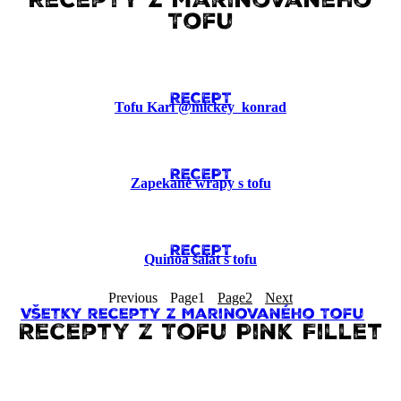
Recepty z Marinovaného
Tofu
RECEPT
Tofu Kari @mickey_konrad
RECEPT
Zapekané wrapy s tofu
RECEPT
Quinoa šalát s tofu
Previous
Page
1
Page
2
Next
Všetky recepty z Marinovaného Tofu
Recepty z Tofu Pink Fillet