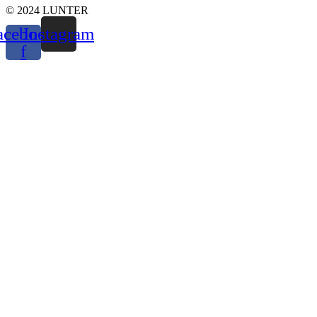
© 2024 LUNTER
acebook-
Instagram
f