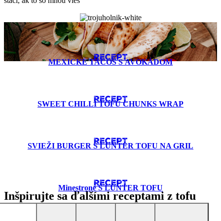
stačí, ak to so mnou vieš
RECEPT
MEXICKÉ TACOS S AVOKÁDOM
RECEPT
SWEET CHILLI TOFU CHUNKS WRAP
RECEPT
SVIEŽI BURGER S LUNTER TOFU NA GRIL
RECEPT
Minestrone S LUNTER TOFU
Inšpirujte sa ďalšími receptami z tofu