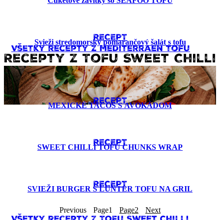
Cuketové závitky so SEAFOO TOFU
RECEPT
Svieži stredomorský pomarančový šalát s tofu
Všetky recepty z Mediterraen tofu
Recepty z Tofu Sweet Chilli
RECEPT
MEXICKÉ TACOS S AVOKÁDOM
RECEPT
SWEET CHILLI TOFU CHUNKS WRAP
RECEPT
SVIEŽI BURGER S LUNTER TOFU NA GRIL
Previous
Page
1
Page
2
Next
Všetky recepty z Tofu Sweet Chilli