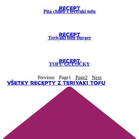
RECEPT
Pita chlieb s teriyaki tofu
RECEPT
Teriyaki tofu burger
RECEPT
TOFU GUĽÔČKY
Previous
Page
1
Page
2
Next
Všetky recepty z Teriyaki Tofu