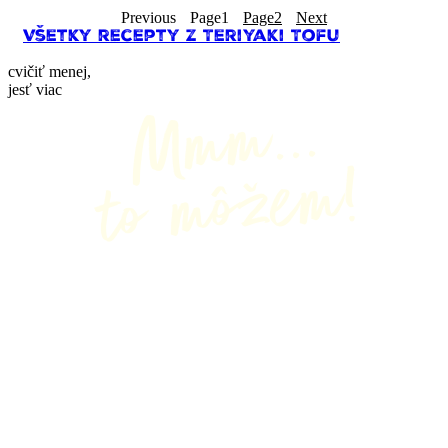
Previous
Page
1
Page
2
Next
Všetky recepty z Teriyaki Tofu
cvičiť menej,
jesť viac