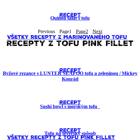
RECEPT
Quinoa šalát s tofu
Previous
Page
1
Page
2
Next
Všetky recepty z Marinovaného Tofu
Recepty z Tofu Pink Fillet
RECEPT
Ryžové rezance s LUNTER SEAFOO tofu a zeleninou / Mickey
Konrád
RECEPT
Sushi bowl s morským tofu
RECEPT
Tofu na severský spôsob
Všetky recepty z Tofu Pink Fillet