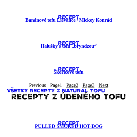
RECEPT
Banánové tofu Lievance​ / Mickey Konrád
RECEPT
Halušky s tofu „bryndzou“
RECEPT
Škoricové tofu
Previous
Page
1
Page
2
Page
3
Next
Všetky recepty z natural tofu
Recepty z Údeného Tofu
RECEPT
PULLED SMOKED HOT-DOG