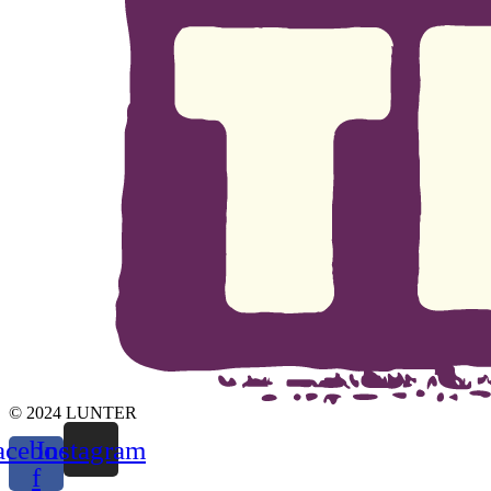
© 2024 LUNTER
acebook-
Instagram
f