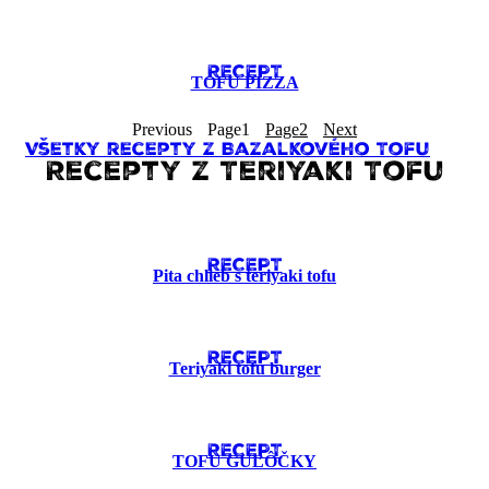
RECEPT
TOFU PIZZA
Previous
Page
1
Page
2
Next
Všetky recepty z Bazalkového Tofu
Recepty z Teriyaki Tofu
RECEPT
Pita chlieb s teriyaki tofu
RECEPT
Teriyaki tofu burger
RECEPT
TOFU GUĽÔČKY