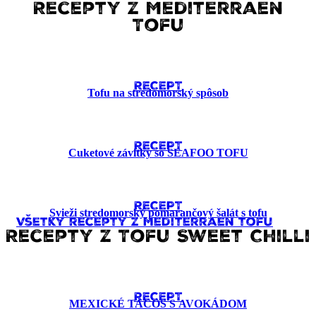
Recepty z Mediterraen
Tofu
RECEPT
Tofu na stredomorský spôsob
RECEPT
Cuketové závitky so SEAFOO TOFU
RECEPT
Svieži stredomorský pomarančový šalát s tofu
Všetky recepty z Mediterraen tofu
Recepty z Tofu Sweet Chilli
RECEPT
MEXICKÉ TACOS S AVOKÁDOM