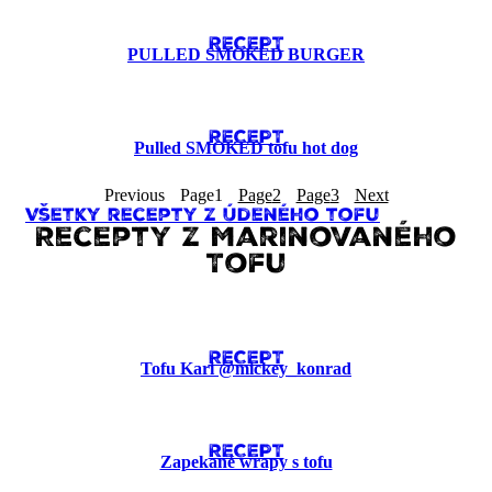
RECEPT
PULLED SMOKED BURGER
RECEPT
Pulled SMOKED tofu hot dog
Previous
Page
1
Page
2
Page
3
Next
Všetky recepty z Údeného tofu
Recepty z Marinovaného
Tofu
RECEPT
Tofu Kari @mickey_konrad
RECEPT
Zapekané wrapy s tofu