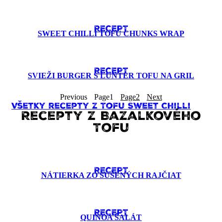
RECEPT
SWEET CHILLI TOFU CHUNKS WRAP
RECEPT
SVIEŽI BURGER S LUNTER TOFU NA GRIL
Previous
Page
1
Page
2
Next
Všetky recepty z Tofu Sweet Chilli
Recepty z Bazalkového
Tofu
RECEPT
NÁTIERKA ZO SUŠENÝCH RAJČIAT
RECEPT
QUINOA ŠALÁT