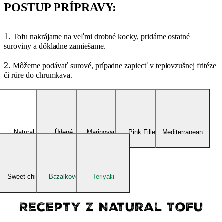
POSTUP PRÍPRAVY:
1.
Tofu nakrájame na veľmi drobné kocky, pridáme ostatné
suroviny a dôkladne zamiešame.
2.
Môžeme podávať surové, prípadne zapiecť v teplovzušnej fritéze
či rúre do chrumkava.
Natural
Údené
Marinované
Pink Fillet
Mediterranean
Sweet chilli
Bazalkové
Teriyaki
Recepty z Natural Tofu