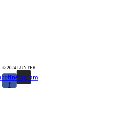
© 2024 LUNTER
acebook-
Instagram
f