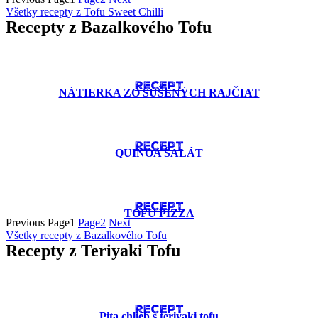
Všetky recepty z Tofu Sweet Chilli
Recepty z Bazalkového Tofu
RECEPT
NÁTIERKA ZO SUŠENÝCH RAJČIAT
RECEPT
QUINOA ŠALÁT
RECEPT
TOFU PIZZA
Previous
Page
1
Page
2
Next
Všetky recepty z Bazalkového Tofu
Recepty z Teriyaki Tofu
RECEPT
Pita chlieb s teriyaki tofu