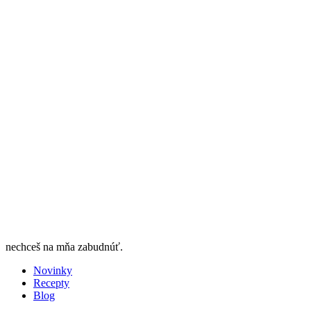
Sladká a či slaná chuť,
nechceš na mňa zabudnúť.
Novinky
Recepty
Blog