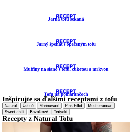
RECEPT
Jarná tofu sekaná
RECEPT
Jarný špenát s opečeným tofu
RECEPT
Muffiny na slano s tofu, cuketou a mrkvou
RECEPT
Tofu na pomarančoch
Inšpirujte sa ďalšími receptami z tofu
Natural
Údené
Marinované
Pink Fillet
Mediterranean
Sweet chilli
Bazalkové
Teriyaki
Recepty z Natural Tofu