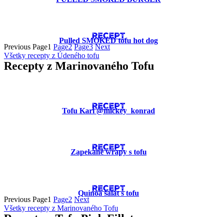
RECEPT
Pulled SMOKED tofu hot dog
Previous
Page
1
Page
2
Page
3
Next
Všetky recepty z Údeného tofu
Recepty z Marinovaného Tofu
RECEPT
Tofu Kari @mickey_konrad
RECEPT
Zapekané wrapy s tofu
RECEPT
Quinoa šalát s tofu
Previous
Page
1
Page
2
Next
Všetky recepty z Marinovaného Tofu