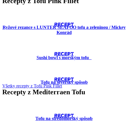
Recepty z Tofu Pink Fillet
RECEPT
Ryžové rezance s LUNTER SEAFOO tofu a zeleninou / Mickey
Konrád
RECEPT
Sushi bowl s morským tofu
RECEPT
Tofu na severský spôsob
Všetky recepty z Tofu Pink Fillet
Recepty z Mediterraen Tofu
RECEPT
Tofu na stredomorský spôsob