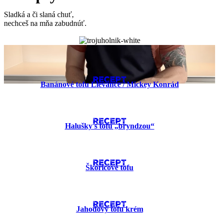
Sladká a či slaná chuť,
nechceš na mňa zabudnúť.
RECEPT
Banánové tofu Lievance​ / Mickey Konrád
RECEPT
Halušky s tofu „bryndzou“
RECEPT
Škoricové tofu
RECEPT
Jahodový tofu krém