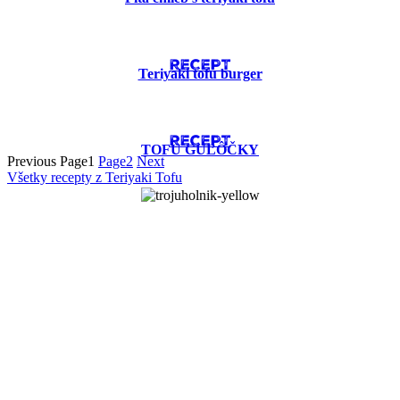
RECEPT
Teriyaki tofu burger
RECEPT
TOFU GUĽÔČKY
Previous
Page
1
Page
2
Next
Všetky recepty z Teriyaki Tofu