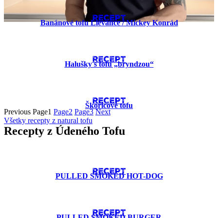
RECEPT
Banánové tofu Lievance​ / Mickey Konrád
RECEPT
Halušky s tofu „bryndzou“
RECEPT
Škoricové tofu
Previous
Page
1
Page
2
Page
3
Next
Všetky recepty z natural tofu
Recepty z Údeného Tofu
RECEPT
PULLED SMOKED HOT-DOG
RECEPT
PULLED SMOKED BURGER