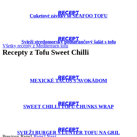
RECEPT
Cuketové závitky so SEAFOO TOFU
RECEPT
Svieži stredomorský pomarančový šalát s tofu
Všetky recepty z Mediterraen tofu
Recepty z Tofu Sweet Chilli
RECEPT
MEXICKÉ TACOS S AVOKÁDOM
RECEPT
SWEET CHILLI TOFU CHUNKS WRAP
RECEPT
SVIEŽI BURGER S LUNTER TOFU NA GRIL
Previous
Page
1
Page
2
Next