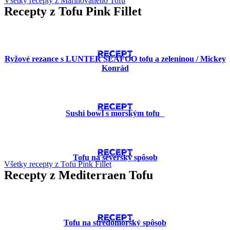
Všetky recepty z Marinovaného Tofu
Recepty z Tofu Pink Fillet
RECEPT
Ryžové rezance s LUNTER SEAFOO tofu a zeleninou / Mickey
Konrád
RECEPT
Sushi bowl s morským tofu
RECEPT
Tofu na severský spôsob
Všetky recepty z Tofu Pink Fillet
Recepty z Mediterraen Tofu
RECEPT
Tofu na stredomorský spôsob