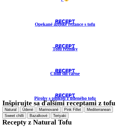
RECEPT
Opekané ázijské rezance s tofu
RECEPT
Tofu rezníky
RECEPT
Chilli sin carne
RECEPT
Pirohy s plnkou z údeného tofu
Inšpirujte sa ďalšími receptami z tofu
Natural
Údené
Marinované
Pink Fillet
Mediterranean
Sweet chilli
Bazalkové
Teriyaki
Recepty z Natural Tofu