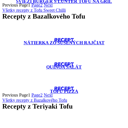
SVIEŽI BURGER S LUNTER TOFU NA GRIL
Previous
Page
1
Page
2
Next
Všetky recepty z Tofu Sweet Chilli
Recepty z Bazalkového Tofu
RECEPT
NÁTIERKA ZO SUŠENÝCH RAJČIAT
RECEPT
QUINOA ŠALÁT
RECEPT
TOFU PIZZA
Previous
Page
1
Page
2
Next
Všetky recepty z Bazalkového Tofu
Recepty z Teriyaki Tofu