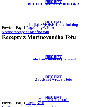
RECEPT
PULLED SMOKED BURGER
RECEPT
Pulled SMOKED tofu hot dog
Previous
Page
1
Page
2
Page
3
Next
Všetky recepty z Údeného tofu
Recepty z Marinovaného Tofu
RECEPT
Tofu Kari @mickey_konrad
RECEPT
Zapekané wrapy s tofu
RECEPT
Quinoa šalát s tofu
Previous
Page
1
Page
2
Next