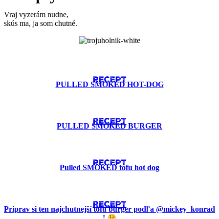
Vraj vyzerám nudne,
skús ma, ja som chutné.
RECEPT
PULLED SMOKED HOT-DOG
RECEPT
PULLED SMOKED BURGER
RECEPT
Pulled SMOKED tofu hot dog
RECEPT
Priprav si ten najchutnejší tofu burger podľa @mickey_konrad
!