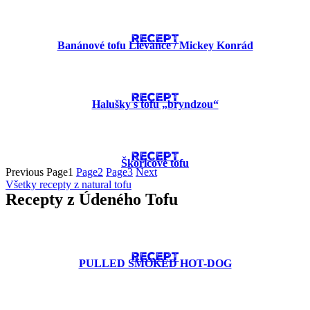
RECEPT
Banánové tofu Lievance​ / Mickey Konrád
RECEPT
Halušky s tofu „bryndzou“
RECEPT
Škoricové tofu
Previous
Page
1
Page
2
Page
3
Next
Všetky recepty z natural tofu
Recepty z Údeného Tofu
RECEPT
PULLED SMOKED HOT-DOG