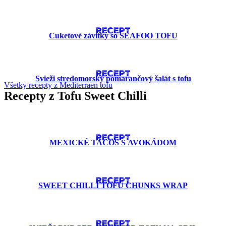
RECEPT
Cuketové závitky so SEAFOO TOFU
RECEPT
Svieži stredomorský pomarančový šalát s tofu
Všetky recepty z Mediterraen tofu
Recepty z Tofu Sweet Chilli
RECEPT
MEXICKÉ TACOS S AVOKÁDOM
RECEPT
SWEET CHILLI TOFU CHUNKS WRAP
RECEPT