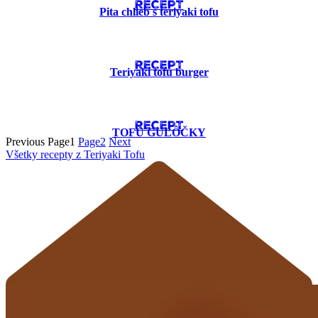
RECEPT
Pita chlieb s teriyaki tofu
RECEPT
Teriyaki tofu burger
RECEPT
TOFU GUĽÔČKY
Previous
Page
1
Page
2
Next
Všetky recepty z Teriyaki Tofu