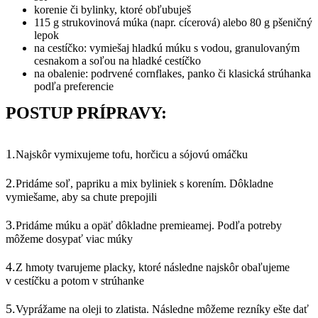
korenie či bylinky, ktoré obľubuješ
115 g strukovinová múka (napr. cícerová) alebo 80 g pšeničný
lepok
na cestíčko: vymiešaj hladkú múku s vodou, granulovaným
cesnakom a soľou na hladké cestíčko
na obalenie: podrvené cornflakes, panko či klasická strúhanka
podľa preferencie
POSTUP PRÍPRAVY:
1.
Najskôr vymixujeme tofu, horčicu a sójovú omáčku
2.
Pridáme soľ, papriku a mix byliniek s korením. Dôkladne
vymiešame, aby sa chute prepojili
3.
Pridáme múku a opäť dôkladne premieamej. Podľa potreby
môžeme dosypať viac múky
4.
Z hmoty tvarujeme placky, ktoré následne najskôr obaľujeme
v cestíčku a potom v strúhanke
5.
Vyprážame na oleji to zlatista. Následne môžeme rezníky ešte dať