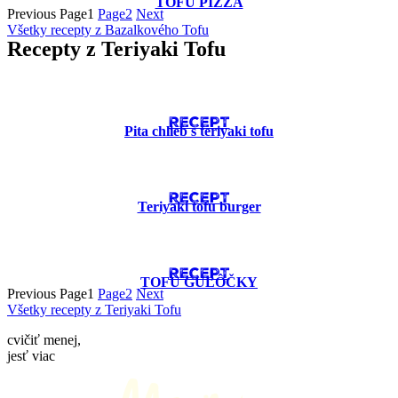
TOFU PIZZA
Previous
Page
1
Page
2
Next
Všetky recepty z Bazalkového Tofu
Recepty z Teriyaki Tofu
RECEPT
Pita chlieb s teriyaki tofu
RECEPT
Teriyaki tofu burger
RECEPT
TOFU GUĽÔČKY
Previous
Page
1
Page
2
Next
Všetky recepty z Teriyaki Tofu
cvičiť menej,
jesť viac