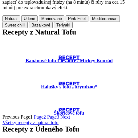
zapiecť do teplovzdušnej fritézy (na 8 minút) či rúry (na cca 15
minút) pre extra chrumkavý efekt.
Natural
Údené
Marinované
Pink Fillet
Mediterranean
Sweet chilli
Bazalkové
Teriyaki
Recepty z Natural Tofu
RECEPT
Banánové tofu Lievance​ / Mickey Konrád
RECEPT
Halušky s tofu „bryndzou“
RECEPT
Škoricové tofu
Previous
Page
1
Page
2
Page
3
Next
Všetky recepty z natural tofu
Recepty z Údeného Tofu