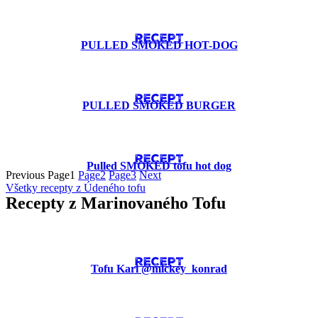
RECEPT
PULLED SMOKED HOT-DOG
RECEPT
PULLED SMOKED BURGER
RECEPT
Pulled SMOKED tofu hot dog
Previous
Page
1
Page
2
Page
3
Next
Všetky recepty z Údeného tofu
Recepty z Marinovaného Tofu
RECEPT
Tofu Kari @mickey_konrad