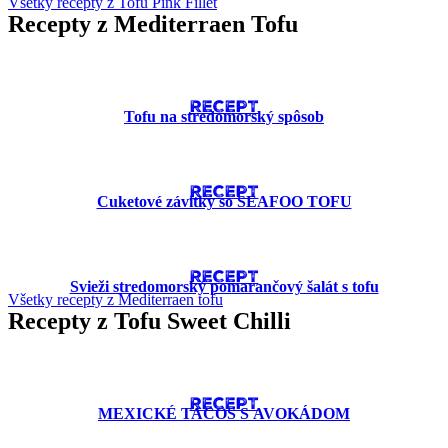
Všetky recepty z Tofu Pink Fillet
Recepty z Mediterraen Tofu
RECEPT
Tofu na stredomorský spôsob
RECEPT
Cuketové závitky so SEAFOO TOFU
RECEPT
Svieži stredomorský pomarančový šalát s tofu
Všetky recepty z Mediterraen tofu
Recepty z Tofu Sweet Chilli
RECEPT
MEXICKÉ TACOS S AVOKÁDOM