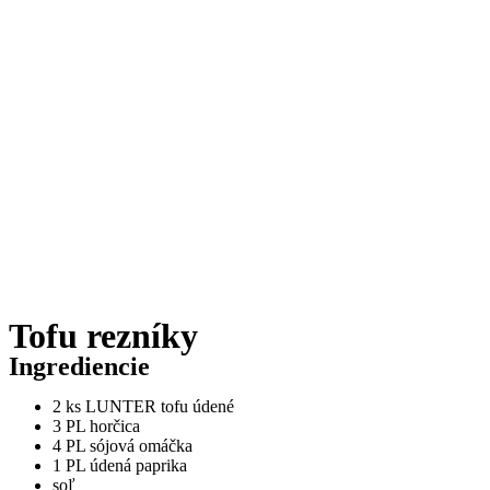
Tofu rezníky
Ingrediencie
2 ks LUNTER tofu údené
3 PL horčica
4 PL sójová omáčka
1 PL údená paprika
soľ