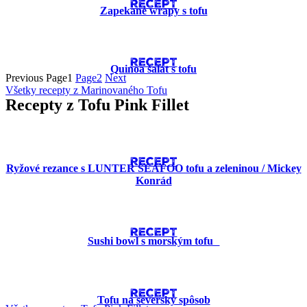
RECEPT
Zapekané wrapy s tofu
RECEPT
Quinoa šalát s tofu
Previous
Page
1
Page
2
Next
Všetky recepty z Marinovaného Tofu
Recepty z Tofu Pink Fillet
RECEPT
Ryžové rezance s LUNTER SEAFOO tofu a zeleninou / Mickey
Konrád
RECEPT
Sushi bowl s morským tofu
RECEPT
Tofu na severský spôsob