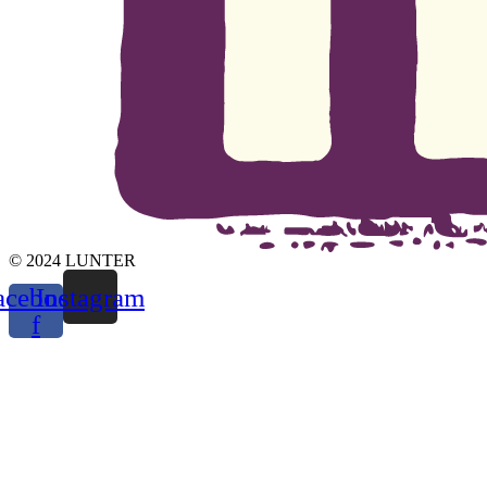
© 2024 LUNTER
acebook-
Instagram
f