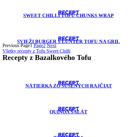
RECEPT
SWEET CHILLI TOFU CHUNKS WRAP
RECEPT
SVIEŽI BURGER S LUNTER TOFU NA GRIL
Previous
Page
1
Page
2
Next
Všetky recepty z Tofu Sweet Chilli
Recepty z Bazalkového Tofu
RECEPT
NÁTIERKA ZO SUŠENÝCH RAJČIAT
RECEPT
QUINOA ŠALÁT
RECEPT