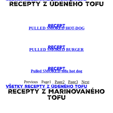
Recepty z Údeného Tofu
RECEPT
PULLED SMOKED HOT-DOG
RECEPT
PULLED SMOKED BURGER
RECEPT
Pulled SMOKED tofu hot dog
Previous
Page
1
Page
2
Page
3
Next
Všetky recepty z Údeného tofu
Recepty z Marinovaného
Tofu