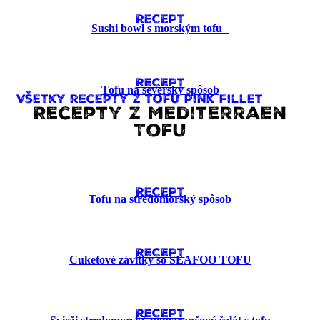
RECEPT
Sushi bowl s morským tofu
RECEPT
Tofu na severský spôsob
Všetky recepty z Tofu Pink Fillet
Recepty z Mediterraen
Tofu
RECEPT
Tofu na stredomorský spôsob
RECEPT
Cuketové závitky so SEAFOO TOFU
RECEPT