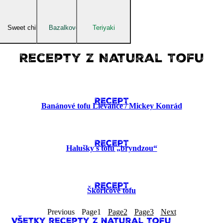
Sweet chilli
Bazalkové
Teriyaki
Recepty z Natural Tofu
RECEPT
Banánové tofu Lievance​ / Mickey Konrád
RECEPT
Halušky s tofu „bryndzou“
RECEPT
Škoricové tofu
Previous
Page
1
Page
2
Page
3
Next
Všetky recepty z natural tofu