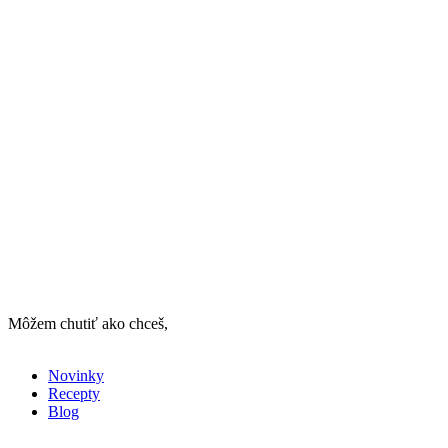
Môžem chutiť ako chceš,
stačí, ak to so mnou vieš
Novinky
Recepty
Blog