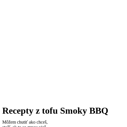
Recepty z tofu Smoky BBQ
Môžem chutiť ako chceš,