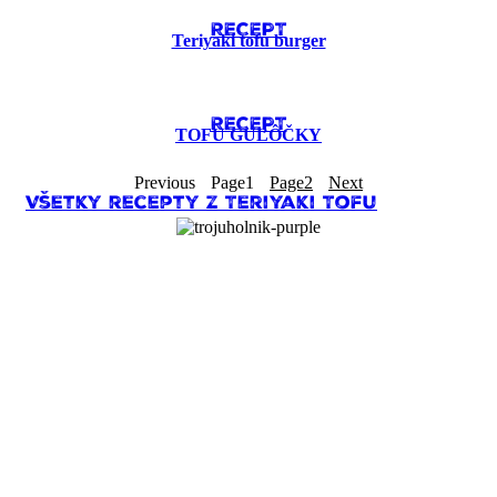
RECEPT
Teriyaki tofu burger
RECEPT
TOFU GUĽÔČKY
Previous
Page
1
Page
2
Next
Všetky recepty z Teriyaki Tofu