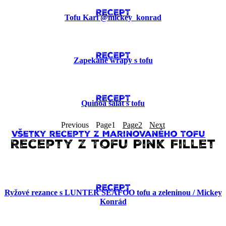
RECEPT
Tofu Kari @mickey_konrad
RECEPT
Zapekané wrapy s tofu
RECEPT
Quinoa šalát s tofu
Previous
Page
1
Page
2
Next
Všetky recepty z Marinovaného Tofu
Recepty z Tofu Pink Fillet
RECEPT
Ryžové rezance s LUNTER SEAFOO tofu a zeleninou / Mickey
Konrád