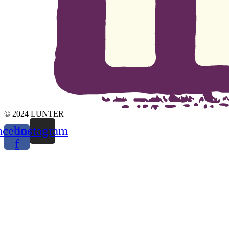
© 2024 LUNTER
acebook-
Instagram
f