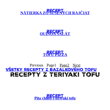
RECEPT
NÁTIERKA ZO SUŠENÝCH RAJČIAT
RECEPT
QUINOA ŠALÁT
RECEPT
TOFU PIZZA
Previous
Page
1
Page
2
Next
Všetky recepty z Bazalkového Tofu
Recepty z Teriyaki Tofu
RECEPT
Pita chlieb s teriyaki tofu