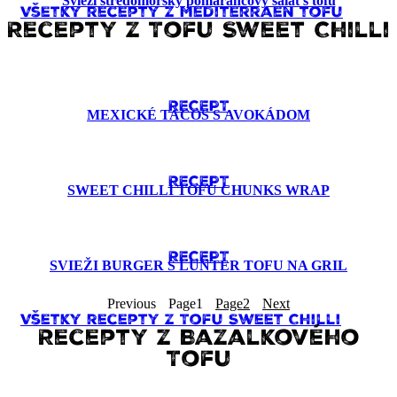
Svieži stredomorský pomarančový šalát s tofu
Všetky recepty z Mediterraen tofu
Recepty z Tofu Sweet Chilli
RECEPT
MEXICKÉ TACOS S AVOKÁDOM
RECEPT
SWEET CHILLI TOFU CHUNKS WRAP
RECEPT
SVIEŽI BURGER S LUNTER TOFU NA GRIL
Previous
Page
1
Page
2
Next
Všetky recepty z Tofu Sweet Chilli
Recepty z Bazalkového
Tofu