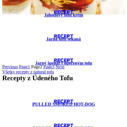
RECEPT
Jahodový tofu krém
RECEPT
Jarná tofu sekaná
RECEPT
Jarný špenát s opečeným tofu
Previous
Page
1
Page
2
Page
3
Next
Všetky recepty z natural tofu
Recepty z Údeného Tofu
RECEPT
PULLED SMOKED HOT-DOG
RECEPT