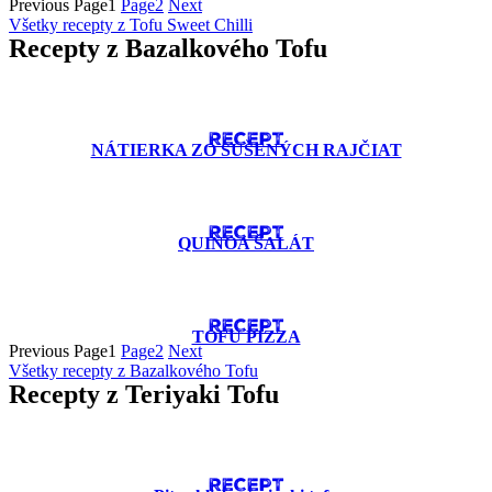
Previous
Page
1
Page
2
Next
Všetky recepty z Tofu Sweet Chilli
Recepty z Bazalkového Tofu
RECEPT
NÁTIERKA ZO SUŠENÝCH RAJČIAT
RECEPT
QUINOA ŠALÁT
RECEPT
TOFU PIZZA
Previous
Page
1
Page
2
Next
Všetky recepty z Bazalkového Tofu
Recepty z Teriyaki Tofu
RECEPT