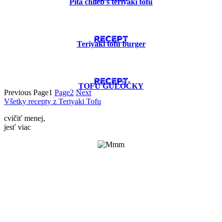
Pita chlieb s teriyaki tofu
RECEPT
Teriyaki tofu burger
RECEPT
TOFU GUĽÔČKY
Previous
Page
1
Page
2
Next
Všetky recepty z Teriyaki Tofu
cvičiť menej,
jesť viac