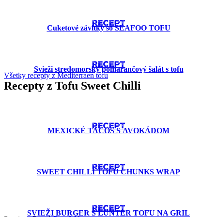
RECEPT
Cuketové závitky so SEAFOO TOFU
RECEPT
Svieži stredomorský pomarančový šalát s tofu
Všetky recepty z Mediterraen tofu
Recepty z Tofu Sweet Chilli
RECEPT
MEXICKÉ TACOS S AVOKÁDOM
RECEPT
SWEET CHILLI TOFU CHUNKS WRAP
RECEPT
SVIEŽI BURGER S LUNTER TOFU NA GRIL