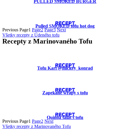
PULLED SMOKED BURGER
RECEPT
Pulled SMOKED tofu hot dog
Previous
Page
1
Page
2
Page
3
Next
Všetky recepty z Údeného tofu
Recepty z Marinovaného Tofu
RECEPT
Tofu Kari @mickey_konrad
RECEPT
Zapekané wrapy s tofu
RECEPT
Quinoa šalát s tofu
Previous
Page
1
Page
2
Next
Všetky recepty z Marinovaného Tofu