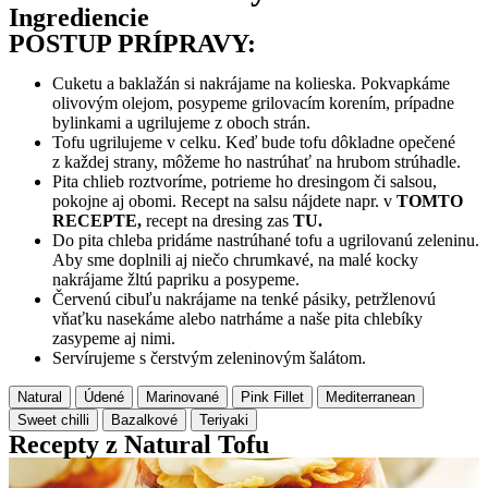
Ingrediencie
POSTUP PRÍPRAVY:
Cuketu a baklažán si nakrájame na kolieska. Pokvapkáme
olivovým olejom, posypeme grilovacím korením, prípadne
bylinkami a ugrilujeme z oboch strán.
Tofu ugrilujeme v celku. Keď bude tofu dôkladne opečené
z každej strany, môžeme ho nastrúhať na hrubom strúhadle.
Pita chlieb roztvoríme, potrieme ho dresingom či salsou,
pokojne aj obomi. Recept na salsu nájdete napr. v
TOMTO
RECEPTE,
recept na dresing zas
TU.
Do pita chleba pridáme nastrúhané tofu a ugrilovanú zeleninu.
Aby sme doplnili aj niečo chrumkavé, na malé kocky
nakrájame žltú papriku a posypeme.
Červenú cibuľu nakrájame na tenké pásiky, petržlenovú
vňaťku nasekáme alebo natrháme a naše pita chlebíky
zasypeme aj nimi.
Servírujeme s čerstvým zeleninovým šalátom.
Natural
Údené
Marinované
Pink Fillet
Mediterranean
Sweet chilli
Bazalkové
Teriyaki
Recepty z Natural Tofu