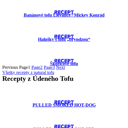
RECEPT
Banánové tofu Lievance​ / Mickey Konrád
RECEPT
Halušky s tofu „bryndzou“
RECEPT
Škoricové tofu
Previous
Page
1
Page
2
Page
3
Next
Všetky recepty z natural tofu
Recepty z Údeného Tofu
RECEPT
PULLED SMOKED HOT-DOG
RECEPT