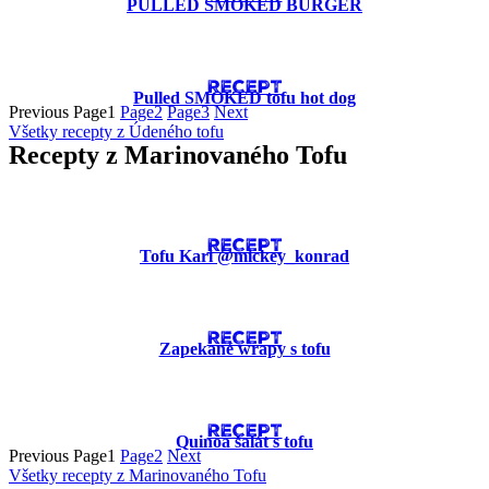
PULLED SMOKED BURGER
RECEPT
Pulled SMOKED tofu hot dog
Previous
Page
1
Page
2
Page
3
Next
Všetky recepty z Údeného tofu
Recepty z Marinovaného Tofu
RECEPT
Tofu Kari @mickey_konrad
RECEPT
Zapekané wrapy s tofu
RECEPT
Quinoa šalát s tofu
Previous
Page
1
Page
2
Next
Všetky recepty z Marinovaného Tofu