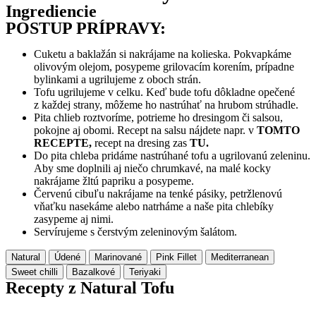
Ingrediencie
POSTUP PRÍPRAVY:
Cuketu a baklažán si nakrájame na kolieska. Pokvapkáme
olivovým olejom, posypeme grilovacím korením, prípadne
bylinkami a ugrilujeme z oboch strán.
Tofu ugrilujeme v celku. Keď bude tofu dôkladne opečené
z každej strany, môžeme ho nastrúhať na hrubom strúhadle.
Pita chlieb roztvoríme, potrieme ho dresingom či salsou,
pokojne aj obomi. Recept na salsu nájdete napr. v
TOMTO
RECEPTE,
recept na dresing zas
TU.
Do pita chleba pridáme nastrúhané tofu a ugrilovanú zeleninu.
Aby sme doplnili aj niečo chrumkavé, na malé kocky
nakrájame žltú papriku a posypeme.
Červenú cibuľu nakrájame na tenké pásiky, petržlenovú
vňaťku nasekáme alebo natrháme a naše pita chlebíky
zasypeme aj nimi.
Servírujeme s čerstvým zeleninovým šalátom.
Natural
Údené
Marinované
Pink Fillet
Mediterranean
Sweet chilli
Bazalkové
Teriyaki
Recepty z Natural Tofu