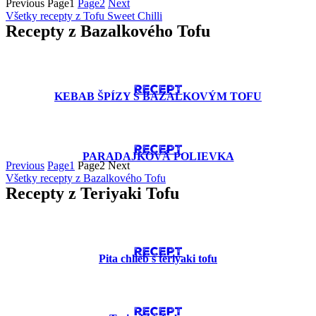
Previous
Page
1
Page
2
Next
Všetky recepty z Tofu Sweet Chilli
Recepty z Bazalkového Tofu
RECEPT
KEBAB ŠPÍZY S BAZALKOVÝM TOFU
RECEPT
PARADAJKOVÁ POLIEVKA
Previous
Page
1
Page
2
Next
Všetky recepty z Bazalkového Tofu
Recepty z Teriyaki Tofu
RECEPT
Pita chlieb s teriyaki tofu
RECEPT