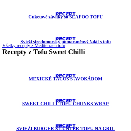
RECEPT
Cuketové závitky so SEAFOO TOFU
RECEPT
Svieži stredomorský pomarančový šalát s tofu
Všetky recepty z Mediterraen tofu
Recepty z Tofu Sweet Chilli
RECEPT
MEXICKÉ TACOS S AVOKÁDOM
RECEPT
SWEET CHILLI TOFU CHUNKS WRAP
RECEPT
SVIEŽI BURGER S LUNTER TOFU NA GRIL