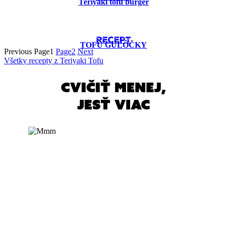
Teriyaki tofu burger
RECEPT
TOFU GUĽÔČKY
Previous
Page
1
Page
2
Next
Všetky recepty z Teriyaki Tofu
cvičiť menej,
jesť viac