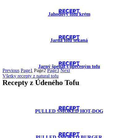
RECEPT
Jahodový tofu krém
RECEPT
Jarná tofu sekaná
RECEPT
Jarný špenát s opečeným tofu
Previous
Page
1
Page
2
Page
3
Next
Všetky recepty z natural tofu
Recepty z Údeného Tofu
RECEPT
PULLED SMOKED HOT-DOG
RECEPT
PULLED SMOKED BURGER