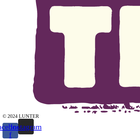
© 2024 LUNTER
acebook-
Instagram
f