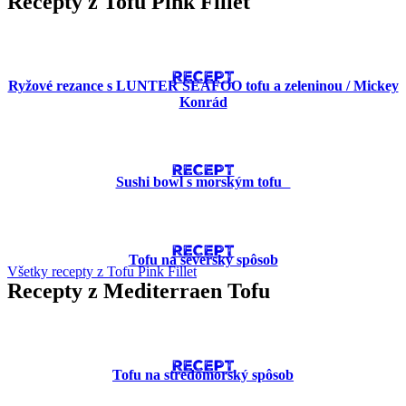
Recepty z Tofu Pink Fillet
RECEPT
Ryžové rezance s LUNTER SEAFOO tofu a zeleninou / Mickey
Konrád
RECEPT
Sushi bowl s morským tofu
RECEPT
Tofu na severský spôsob
Všetky recepty z Tofu Pink Fillet
Recepty z Mediterraen Tofu
RECEPT
Tofu na stredomorský spôsob