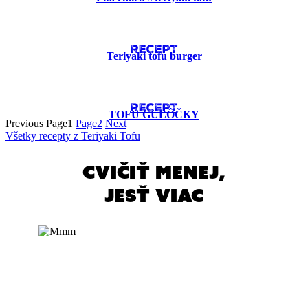
RECEPT
Teriyaki tofu burger
RECEPT
TOFU GUĽÔČKY
Previous
Page
1
Page
2
Next
Všetky recepty z Teriyaki Tofu
cvičiť menej,
jesť viac