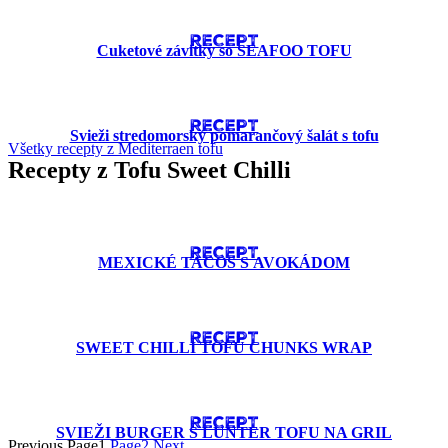
RECEPT
Cuketové závitky so SEAFOO TOFU
RECEPT
Svieži stredomorský pomarančový šalát s tofu
Všetky recepty z Mediterraen tofu
Recepty z Tofu Sweet Chilli
RECEPT
MEXICKÉ TACOS S AVOKÁDOM
RECEPT
SWEET CHILLI TOFU CHUNKS WRAP
RECEPT
SVIEŽI BURGER S LUNTER TOFU NA GRIL
Previous
Page
1
Page
2
Next