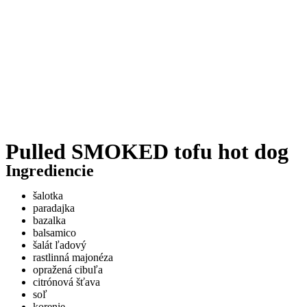
Pulled SMOKED tofu hot dog
Ingrediencie
šalotka
paradajka
bazalka
balsamico
šalát ľadový
rastlinná majonéza
opražená cibuľa
citrónová šťava
soľ
korenie