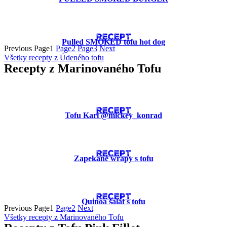
RECEPT
Pulled SMOKED tofu hot dog
Previous
Page
1
Page
2
Page
3
Next
Všetky recepty z Údeného tofu
Recepty z Marinovaného Tofu
RECEPT
Tofu Kari @mickey_konrad
RECEPT
Zapekané wrapy s tofu
RECEPT
Quinoa šalát s tofu
Previous
Page
1
Page
2
Next
Všetky recepty z Marinovaného Tofu