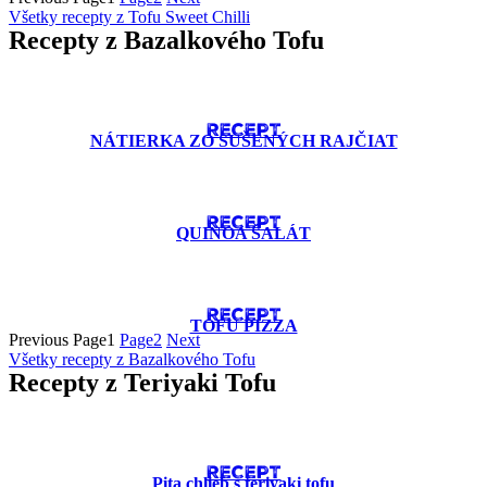
Všetky recepty z Tofu Sweet Chilli
Recepty z Bazalkového Tofu
RECEPT
NÁTIERKA ZO SUŠENÝCH RAJČIAT
RECEPT
QUINOA ŠALÁT
RECEPT
TOFU PIZZA
Previous
Page
1
Page
2
Next
Všetky recepty z Bazalkového Tofu
Recepty z Teriyaki Tofu
RECEPT
Pita chlieb s teriyaki tofu