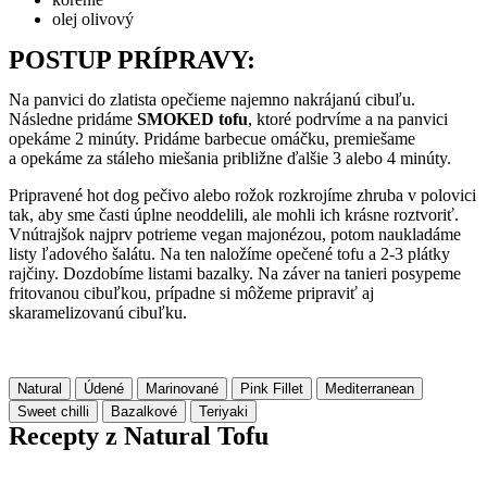
olej olivový
POSTUP PRÍPRAVY:
Na panvici do zlatista opečieme najemno nakrájanú cibuľu.
Následne pridáme
SMOKED tofu
, ktoré podrvíme a na panvici
opekáme 2 minúty. Pridáme barbecue omáčku, premiešame
a opekáme za stáleho miešania približne ďalšie 3 alebo 4 minúty.
Pripravené hot dog pečivo alebo rožok rozkrojíme zhruba v polovici
tak, aby sme časti úplne neoddelili, ale mohli ich krásne roztvoriť.
Vnútrajšok najprv potrieme vegan majonézou, potom naukladáme
listy ľadového šalátu. Na ten naložíme opečené tofu a 2-3 plátky
rajčiny. Dozdobíme listami bazalky. Na záver na tanieri posypeme
fritovanou cibuľkou, prípadne si môžeme pripraviť aj
skaramelizovanú cibuľku.
Natural
Údené
Marinované
Pink Fillet
Mediterranean
Sweet chilli
Bazalkové
Teriyaki
Recepty z Natural Tofu