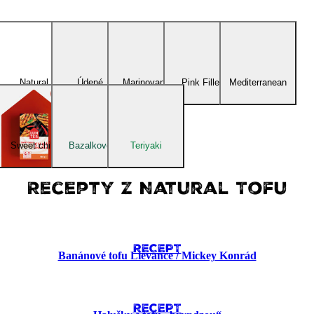
Natural
Údené
Marinované
Pink Fillet
Mediterranean
Sweet chilli
Bazalkové
Teriyaki
Recepty z Natural Tofu
RECEPT
Banánové tofu Lievance​ / Mickey Konrád
RECEPT