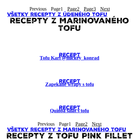
Previous
Page
1
Page
2
Page
3
Next
Všetky recepty z Údeného tofu
Recepty z Marinovaného
Tofu
RECEPT
Tofu Kari @mickey_konrad
RECEPT
Zapekané wrapy s tofu
RECEPT
Quinoa šalát s tofu
Previous
Page
1
Page
2
Next
Všetky recepty z Marinovaného Tofu
Recepty z Tofu Pink Fillet