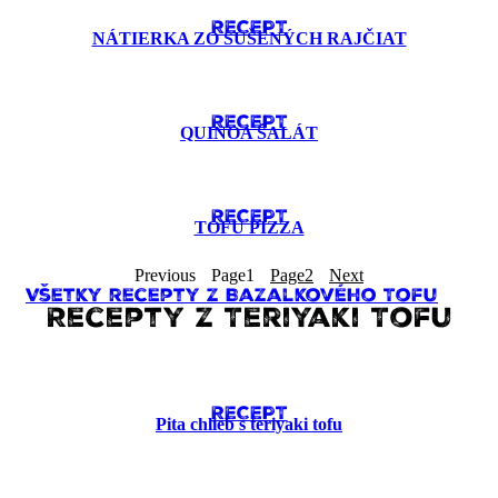
RECEPT
NÁTIERKA ZO SUŠENÝCH RAJČIAT
RECEPT
QUINOA ŠALÁT
RECEPT
TOFU PIZZA
Previous
Page
1
Page
2
Next
Všetky recepty z Bazalkového Tofu
Recepty z Teriyaki Tofu
RECEPT
Pita chlieb s teriyaki tofu