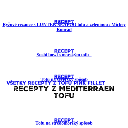
RECEPT
Ryžové rezance s LUNTER SEAFOO tofu a zeleninou / Mickey
Konrád
RECEPT
Sushi bowl s morským tofu
RECEPT
Tofu na severský spôsob
Všetky recepty z Tofu Pink Fillet
Recepty z Mediterraen
Tofu
RECEPT
Tofu na stredomorský spôsob