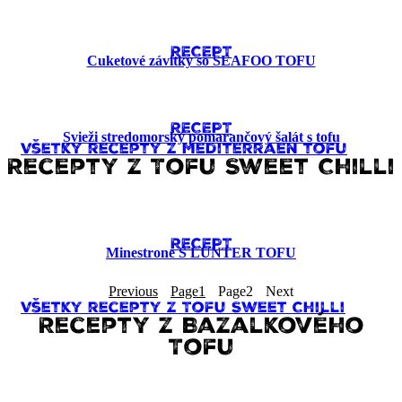
RECEPT
Cuketové závitky so SEAFOO TOFU
RECEPT
Svieži stredomorský pomarančový šalát s tofu
Všetky recepty z Mediterraen tofu
Recepty z Tofu Sweet Chilli
RECEPT
Minestrone S LUNTER TOFU
Previous
Page
1
Page
2
Next
Všetky recepty z Tofu Sweet Chilli
Recepty z Bazalkového
Tofu