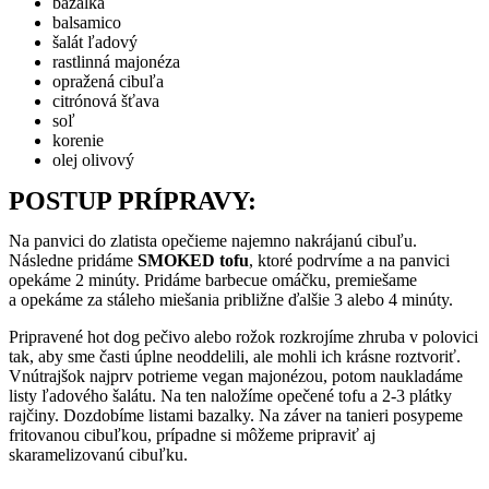
bazalka
balsamico
šalát ľadový
rastlinná majonéza
opražená cibuľa
citrónová šťava
soľ
korenie
olej olivový
POSTUP PRÍPRAVY:
Na panvici do zlatista opečieme najemno nakrájanú cibuľu.
Následne pridáme
SMOKED tofu
, ktoré podrvíme a na panvici
opekáme 2 minúty. Pridáme barbecue omáčku, premiešame
a opekáme za stáleho miešania približne ďalšie 3 alebo 4 minúty.
Pripravené hot dog pečivo alebo rožok rozkrojíme zhruba v polovici
tak, aby sme časti úplne neoddelili, ale mohli ich krásne roztvoriť.
Vnútrajšok najprv potrieme vegan majonézou, potom naukladáme
listy ľadového šalátu. Na ten naložíme opečené tofu a 2-3 plátky
rajčiny. Dozdobíme listami bazalky. Na záver na tanieri posypeme
fritovanou cibuľkou, prípadne si môžeme pripraviť aj
skaramelizovanú cibuľku.