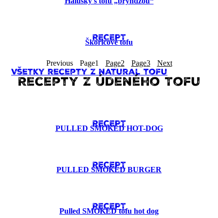
Halušky s tofu „bryndzou“
RECEPT
Škoricové tofu
Previous
Page
1
Page
2
Page
3
Next
Všetky recepty z natural tofu
Recepty z Údeného Tofu
RECEPT
PULLED SMOKED HOT-DOG
RECEPT
PULLED SMOKED BURGER
RECEPT
Pulled SMOKED tofu hot dog