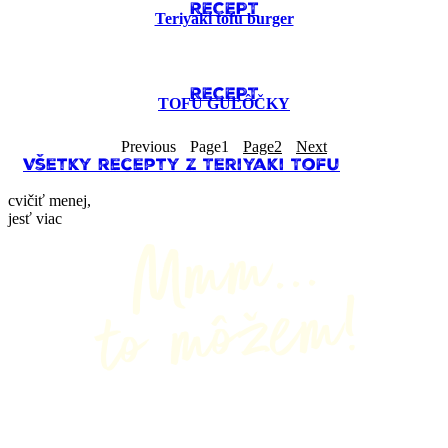
RECEPT
Teriyaki tofu burger
RECEPT
TOFU GUĽÔČKY
Previous
Page
1
Page
2
Next
Všetky recepty z Teriyaki Tofu
cvičiť menej,
jesť viac