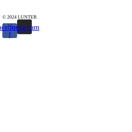
© 2024 LUNTER
acebook-
Instagram
f