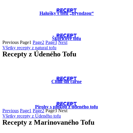
RECEPT
Halušky s tofu „bryndzou“
RECEPT
Škoricové tofu
Previous
Page
1
Page
2
Page
3
Next
Všetky recepty z natural tofu
Recepty z Údeného Tofu
RECEPT
Chilli sin carne
RECEPT
Pirohy s plnkou z údeného tofu
Previous
Page
1
Page
2
Page
3
Next
Všetky recepty z Údeného tofu
Recepty z Marinovaného Tofu