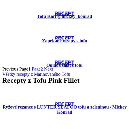
RECEPT
Tofu Kari @mickey_konrad
RECEPT
Zapekané wrapy s tofu
RECEPT
Quinoa šalát s tofu
Previous
Page
1
Page
2
Next
Všetky recepty z Marinovaného Tofu
Recepty z Tofu Pink Fillet
RECEPT
Ryžové rezance s LUNTER SEAFOO tofu a zeleninou / Mickey
Konrád