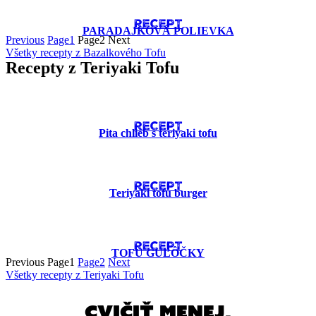
RECEPT
PARADAJKOVÁ POLIEVKA
Previous
Page
1
Page
2
Next
Všetky recepty z Bazalkového Tofu
Recepty z Teriyaki Tofu
RECEPT
Pita chlieb s teriyaki tofu
RECEPT
Teriyaki tofu burger
RECEPT
TOFU GUĽÔČKY
Previous
Page
1
Page
2
Next
Všetky recepty z Teriyaki Tofu
cvičiť menej,