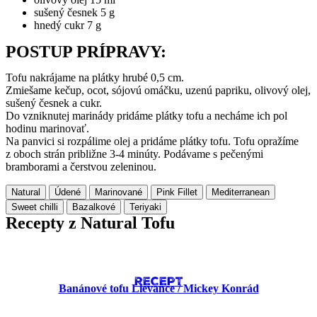
sušený česnek 5 g
hnedý cukr 7 g
POSTUP PRÍPRAVY:
Tofu nakrájame na plátky hrubé 0,5 cm.
Zmiešame kečup, ocot, sójovú omáčku, uzenú papriku, olivový olej,
sušený česnek a cukr.
Do vzniknutej marinády pridáme plátky tofu a necháme ich pol
hodinu marinovať.
Na panvici si rozpálime olej a pridáme plátky tofu. Tofu opražíme
z oboch strán približne 3-4 minúty. Podávame s pečenými
bramborami a čerstvou zeleninou.
Natural
Údené
Marinované
Pink Fillet
Mediterranean
Sweet chilli
Bazalkové
Teriyaki
Recepty z Natural Tofu
RECEPT
Banánové tofu Lievance​ / Mickey Konrád