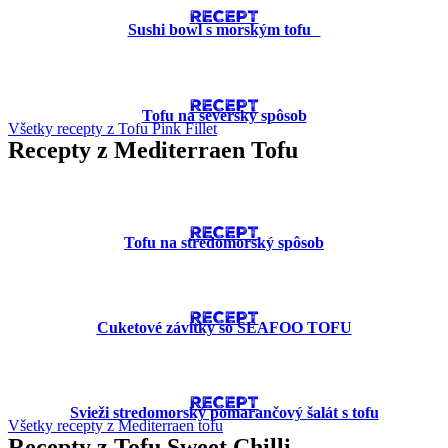
RECEPT
Sushi bowl s morským tofu
RECEPT
Tofu na severský spôsob
Všetky recepty z Tofu Pink Fillet
Recepty z Mediterraen Tofu
RECEPT
Tofu na stredomorský spôsob
RECEPT
Cuketové závitky so SEAFOO TOFU
RECEPT
Svieži stredomorský pomarančový šalát s tofu
Všetky recepty z Mediterraen tofu
Recepty z Tofu Sweet Chilli