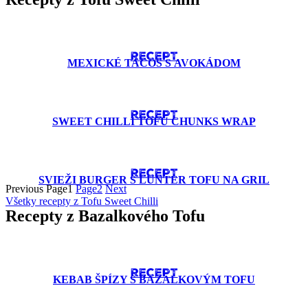
RECEPT
MEXICKÉ TACOS S AVOKÁDOM
RECEPT
SWEET CHILLI TOFU CHUNKS WRAP
RECEPT
SVIEŽI BURGER S LUNTER TOFU NA GRIL
Previous
Page
1
Page
2
Next
Všetky recepty z Tofu Sweet Chilli
Recepty z Bazalkového Tofu
RECEPT
KEBAB ŠPÍZY S BAZALKOVÝM TOFU