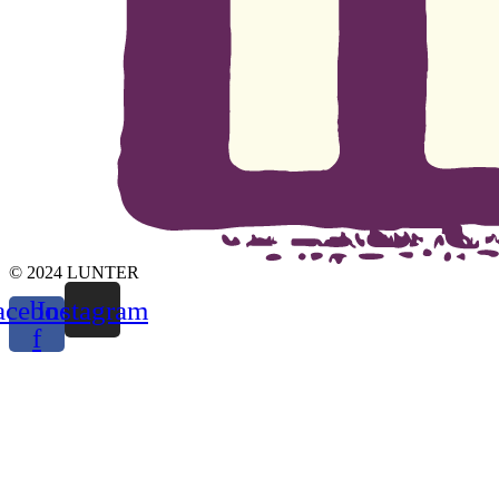
© 2024 LUNTER
acebook-
Instagram
f