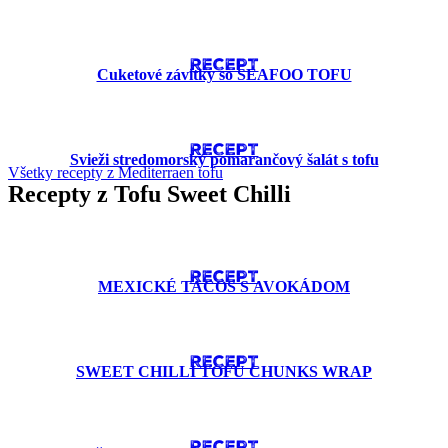
RECEPT
Cuketové závitky so SEAFOO TOFU
RECEPT
Svieži stredomorský pomarančový šalát s tofu
Všetky recepty z Mediterraen tofu
Recepty z Tofu Sweet Chilli
RECEPT
MEXICKÉ TACOS S AVOKÁDOM
RECEPT
SWEET CHILLI TOFU CHUNKS WRAP