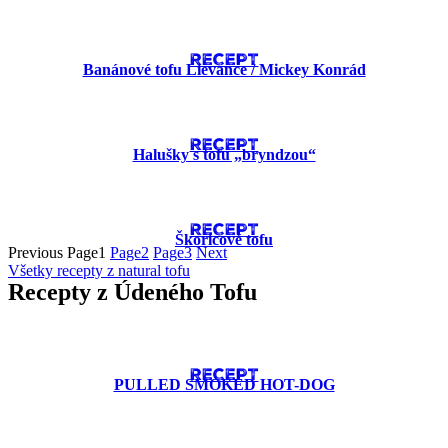
RECEPT
Banánové tofu Lievance​ / Mickey Konrád
RECEPT
Halušky s tofu „bryndzou“
RECEPT
Škoricové tofu
Previous
Page
1
Page
2
Page
3
Next
Všetky recepty z natural tofu
Recepty z Údeného Tofu
RECEPT
PULLED SMOKED HOT-DOG