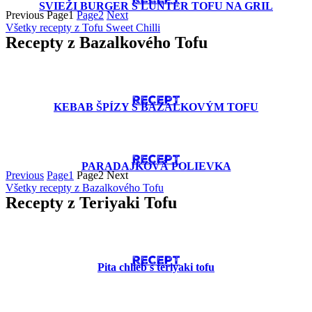
RECEPT
SVIEŽI BURGER S LUNTER TOFU NA GRIL
Previous
Page
1
Page
2
Next
Všetky recepty z Tofu Sweet Chilli
Recepty z Bazalkového Tofu
RECEPT
KEBAB ŠPÍZY S BAZALKOVÝM TOFU
RECEPT
PARADAJKOVÁ POLIEVKA
Previous
Page
1
Page
2
Next
Všetky recepty z Bazalkového Tofu
Recepty z Teriyaki Tofu
RECEPT
Pita chlieb s teriyaki tofu