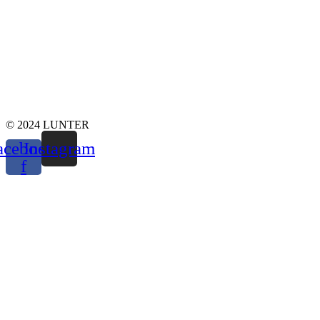
© 2024 LUNTER
acebook-
Instagram
f