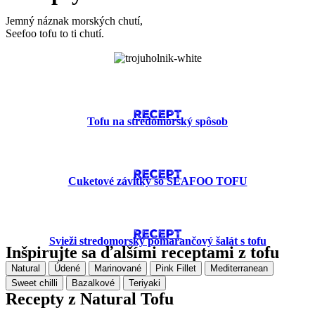
Jemný náznak morských chutí,
Seefoo tofu to ti chutí.
RECEPT
Tofu na stredomorský spôsob
RECEPT
Cuketové závitky so SEAFOO TOFU
RECEPT
Svieži stredomorský pomarančový šalát s tofu
Inšpirujte sa ďalšími receptami z tofu
Natural
Údené
Marinované
Pink Fillet
Mediterranean
Sweet chilli
Bazalkové
Teriyaki
Recepty z Natural Tofu