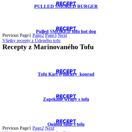
RECEPT
PULLED SMOKED BURGER
RECEPT
Pulled SMOKED tofu hot dog
Previous
Page
1
Page
2
Page
3
Next
Všetky recepty z Údeného tofu
Recepty z Marinovaného Tofu
RECEPT
Tofu Kari @mickey_konrad
RECEPT
Zapekané wrapy s tofu
RECEPT
Quinoa šalát s tofu
Previous
Page
1
Page
2
Next