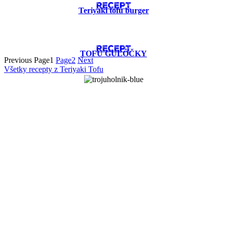
RECEPT
Teriyaki tofu burger
RECEPT
TOFU GUĽÔČKY
Previous
Page
1
Page
2
Next
Všetky recepty z Teriyaki Tofu