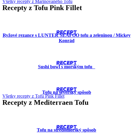
Všetky recepty z Marinovaného Tofu
Recepty z Tofu Pink Fillet
RECEPT
Ryžové rezance s LUNTER SEAFOO tofu a zeleninou / Mickey
Konrád
RECEPT
Sushi bowl s morským tofu
RECEPT
Tofu na severský spôsob
Všetky recepty z Tofu Pink Fillet
Recepty z Mediterraen Tofu
RECEPT
Tofu na stredomorský spôsob