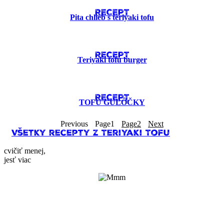
RECEPT
Pita chlieb s teriyaki tofu
RECEPT
Teriyaki tofu burger
RECEPT
TOFU GUĽÔČKY
Previous
Page
1
Page
2
Next
Všetky recepty z Teriyaki Tofu
cvičiť menej,
jesť viac