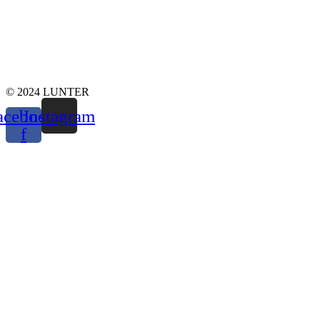
© 2024 LUNTER
acebook-
Instagram
f