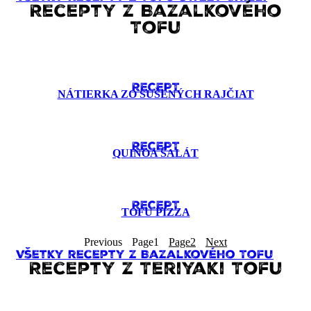
Recepty z Bazalkového
Tofu
RECEPT
NÁTIERKA ZO SUŠENÝCH RAJČIAT
RECEPT
QUINOA ŠALÁT
RECEPT
TOFU PIZZA
Previous
Page
1
Page
2
Next
Všetky recepty z Bazalkového Tofu
Recepty z Teriyaki Tofu