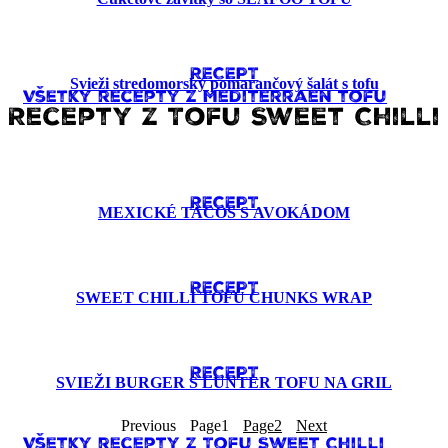
RECEPT
Svieži stredomorský pomarančový šalát s tofu
Všetky recepty z Mediterraen tofu
Recepty z Tofu Sweet Chilli
RECEPT
MEXICKÉ TACOS S AVOKÁDOM
RECEPT
SWEET CHILLI TOFU CHUNKS WRAP
RECEPT
SVIEŽI BURGER S LUNTER TOFU NA GRIL
Previous
Page
1
Page
2
Next
Všetky recepty z Tofu Sweet Chilli