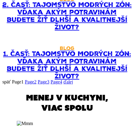
2. ČASŤ: Tajomstvo Modrých zón:
Vďaka akým potravinám
budete žiť dlhší a kvalitnejší
život?
Blog
1. ČASŤ: Tajomstvo Modrých zón:
Vďaka akým potravinám
budete žiť dlhší a kvalitnejší
život?
späť
Page
1
Page
2
Page
3
Page
4
ďalej
menej v kuchyni,
viac spolu