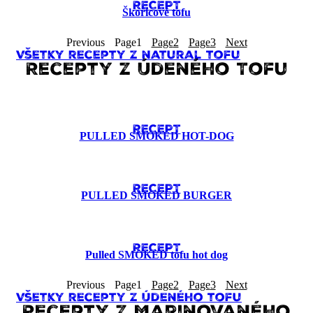
RECEPT
Škoricové tofu
Previous
Page
1
Page
2
Page
3
Next
Všetky recepty z natural tofu
Recepty z Údeného Tofu
RECEPT
PULLED SMOKED HOT-DOG
RECEPT
PULLED SMOKED BURGER
RECEPT
Pulled SMOKED tofu hot dog
Previous
Page
1
Page
2
Page
3
Next
Všetky recepty z Údeného tofu