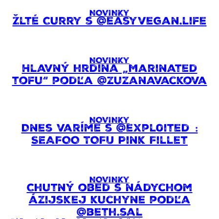
NOVINKY
Žlté Curry s @easyvegan.life
NOVINKY
Hlavný hrdina „Marinated
tofu“ podľa @zuzanavackova
NOVINKY
Dnes varíme s @expl0ited_:
SEAFOO TOFU Pink Fillet
NOVINKY
Chutný obed s nádychom
ázijskej kuchyne podľa
@beth.sal