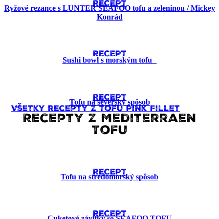
RECEPT
Ryžové rezance s LUNTER SEAFOO tofu a zeleninou / Mickey
Konrád
RECEPT
Sushi bowl s morským tofu
RECEPT
Tofu na severský spôsob
Všetky recepty z Tofu Pink Fillet
Recepty z Mediterraen
Tofu
RECEPT
Tofu na stredomorský spôsob
RECEPT
Cuketové závitky so SEAFOO TOFU