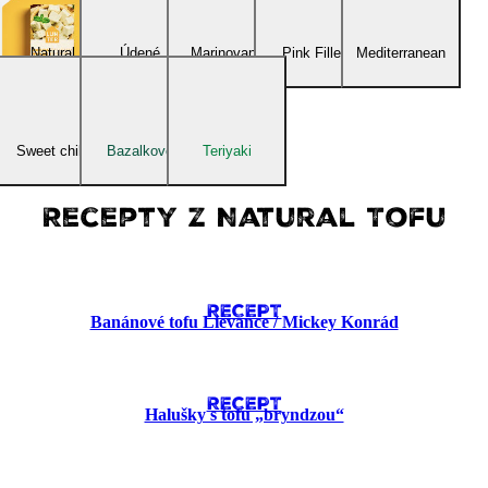
Natural
Údené
Marinované
Pink Fillet
Mediterranean
Sweet chilli
Bazalkové
Teriyaki
Recepty z Natural Tofu
RECEPT
Banánové tofu Lievance​ / Mickey Konrád
RECEPT
Halušky s tofu „bryndzou“