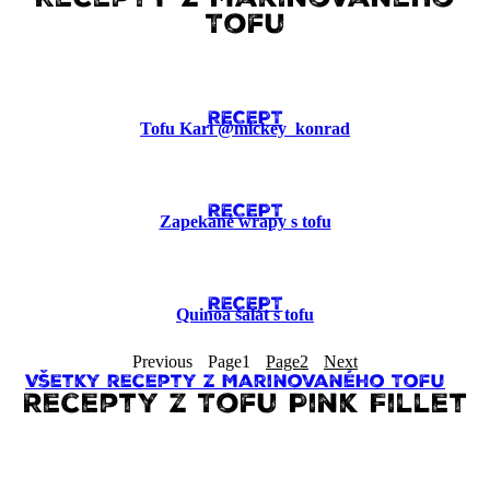
Recepty z Marinovaného
Tofu
RECEPT
Tofu Kari @mickey_konrad
RECEPT
Zapekané wrapy s tofu
RECEPT
Quinoa šalát s tofu
Previous
Page
1
Page
2
Next
Všetky recepty z Marinovaného Tofu
Recepty z Tofu Pink Fillet