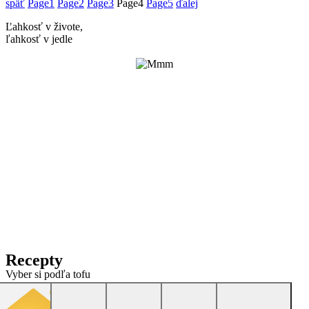
späť
Page
1
Page
2
Page
3
Page
4
Page
5
ďalej
Ľahkosť v živote,
ľahkosť v jedle
Recepty
Vyber si podľa tofu