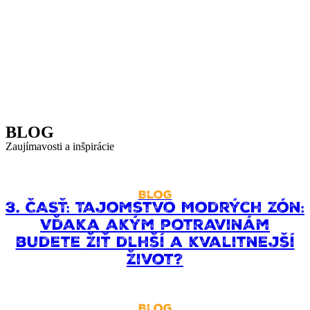
BLOG
Zaujímavosti a inšpirácie
Blog
3. ČASŤ: Tajomstvo Modrých zón:
Vďaka akým potravinám
budete žiť dlhší a kvalitnejší
život?
Blog