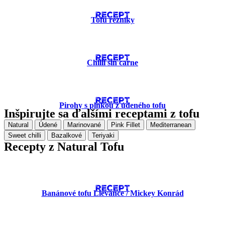
RECEPT
Tofu rezníky
RECEPT
Chilli sin carne
RECEPT
Pirohy s plnkou z údeného tofu
Inšpirujte sa ďalšími receptami z tofu
Natural
Údené
Marinované
Pink Fillet
Mediterranean
Sweet chilli
Bazalkové
Teriyaki
Recepty z Natural Tofu
RECEPT
Banánové tofu Lievance​ / Mickey Konrád