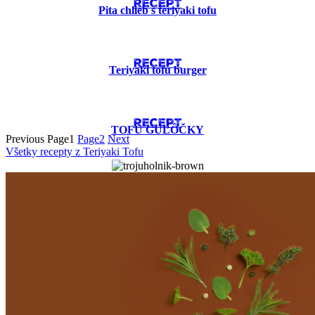
RECEPT
Pita chlieb s teriyaki tofu
RECEPT
Teriyaki tofu burger
RECEPT
TOFU GUĽÔČKY
Previous
Page
1
Page
2
Next
Všetky recepty z Teriyaki Tofu