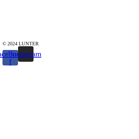
© 2024 LUNTER
acebook-
Instagram
f