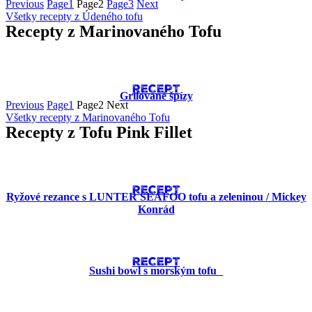
Previous
Page
1
Page
2
Page
3
Next
Všetky recepty z Údeného tofu
Recepty z Marinovaného Tofu
RECEPT
Grilované špízy
Previous
Page
1
Page
2
Next
Všetky recepty z Marinovaného Tofu
Recepty z Tofu Pink Fillet
RECEPT
Ryžové rezance s LUNTER SEAFOO tofu a zeleninou / Mickey
Konrád
RECEPT
Sushi bowl s morským tofu