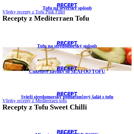
RECEPT
Tofu na severský spôsob
Všetky recepty z Tofu Pink Fillet
Recepty z Mediterraen Tofu
RECEPT
Tofu na stredomorský spôsob
RECEPT
Cuketové závitky so SEAFOO TOFU
RECEPT
Svieži stredomorský pomarančový šalát s tofu
Všetky recepty z Mediterraen tofu
Recepty z Tofu Sweet Chilli
RECEPT