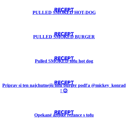
RECEPT
PULLED SMOKED HOT-DOG
RECEPT
PULLED SMOKED BURGER
RECEPT
Pulled SMOKED tofu hot dog
RECEPT
Priprav si ten najchutnejší tofu burger podľa @mickey_konrad
! 😉
RECEPT
Opekané ázijské rezance s tofu