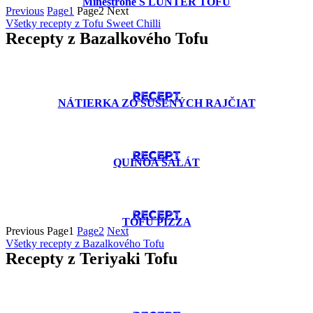
Minestrone S LUNTER TOFU
Previous
Page
1
Page
2
Next
Všetky recepty z Tofu Sweet Chilli
Recepty z Bazalkového Tofu
RECEPT
NÁTIERKA ZO SUŠENÝCH RAJČIAT
RECEPT
QUINOA ŠALÁT
RECEPT
TOFU PIZZA
Previous
Page
1
Page
2
Next
Všetky recepty z Bazalkového Tofu
Recepty z Teriyaki Tofu