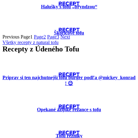
RECEPT
Halušky s tofu „bryndzou“
RECEPT
Škoricové tofu
Previous
Page
1
Page
2
Page
3
Next
Všetky recepty z natural tofu
Recepty z Údeného Tofu
RECEPT
Priprav si ten najchutnejší tofu burger podľa @mickey_konrad
! 😉
RECEPT
Opekané ázijské rezance s tofu
RECEPT
Tofu rezníky